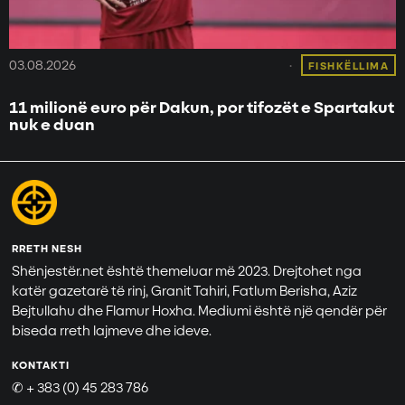
03.08.2026
FISHKËLLIMA
11 milionë euro për Dakun, por tifozët e Spartakut
nuk e duan
RRETH NESH
Shënjestër.net është themeluar më 2023. Drejtohet nga
katër gazetarë të rinj, Granit Tahiri, Fatlum Berisha, Aziz
Bejtullahu dhe Flamur Hoxha. Mediumi është një qendër për
biseda rreth lajmeve dhe ideve.
KONTAKTI
✆ + 383 (0) 45 283 786