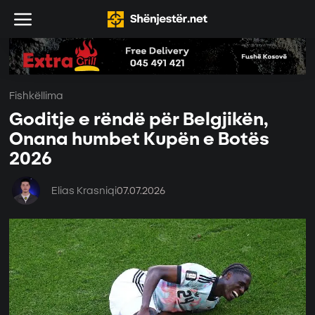
Fishkëllima
Goditje e rëndë për Belgjikën,
Onana humbet Kupën e Botës
2026
Elias Krasniqi
07.07.2026