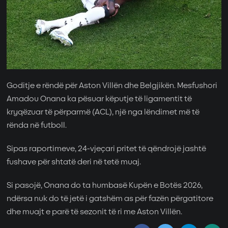
Goditje e rëndë për Aston Villën dhe Belgjikën. Mesfushori
Amadou Onana ka pësuar këputje të ligamentit të
kryqëzuar të përparmë (ACL), një nga lëndimet më të
rënda në futboll.
Sipas raportimeve, 24-vjeçari pritet të qëndrojë jashtë
fushave për shtatë deri në tetë muaj.
Si pasojë, Onana do ta humbasë Kupën e Botës 2026,
ndërsa nuk do të jetë i gatshëm as për fazën përgatitore
dhe muajt e parë të sezonit të ri me Aston Villën.