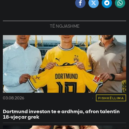
TË NGJASHME
03.08.2026
FISHKËLLIMA
Dortmund investon te e ardhmja, afron talentin
18-vjeçar grek