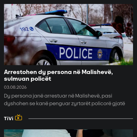
Arrestohen dy persona në Malishevë,
sulmuan policët
03.08.2026
Dy persona janë arrestuar në Malishevë, pasi
dyshohen se kanë penguar zyrtarët policorë gjatë
TiVi