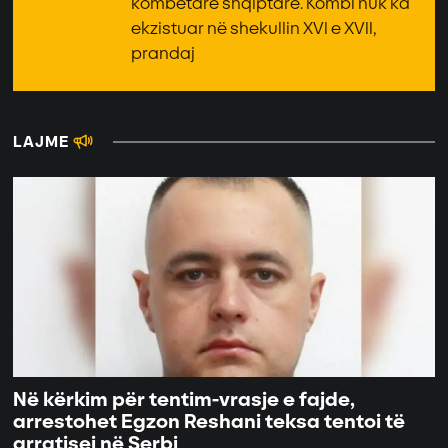
kombëtare shqiptare. Kombi nuk ka
ekzistuar në shekullin XVI e XVII,
prandaj
LAJME
Në kërkim për tentim-vrasje e fajde,
arrestohet Egzon Reshani teksa tentoi të
arratisej në Serbi