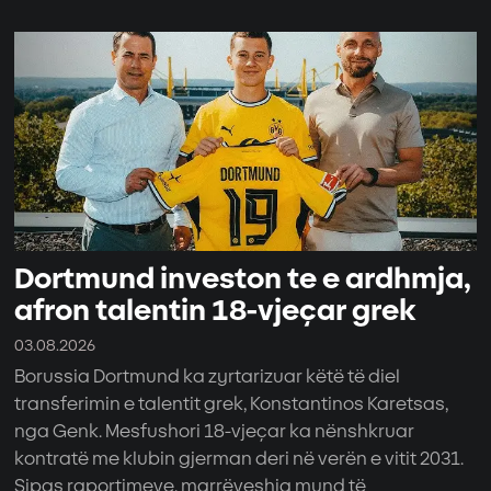
Dortmund investon te e ardhmja,
afron talentin 18-vjeçar grek
03.08.2026
Borussia Dortmund ka zyrtarizuar këtë të diel
transferimin e talentit grek, Konstantinos Karetsas,
nga Genk. Mesfushori 18-vjeçar ka nënshkruar
kontratë me klubin gjerman deri në verën e vitit 2031.
Sipas raportimeve, marrëveshja mund të