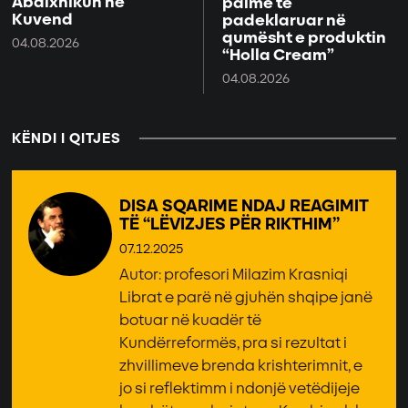
Abdixhikun në
palme të
Kuvend
padeklaruar në
qumësht e produktin
04.08.2026
“Holla Cream”
04.08.2026
KËNDI I QITJES
DISA SQARIME NDAJ REAGIMIT
TË “LËVIZJES PËR RIKTHIM”
07.12.2025
Autor: profesori Milazim Krasniqi
Librat e parë në gjuhën shqipe janë
botuar në kuadër të
Kundërreformës, pra si rezultat i
zhvillimeve brenda krishterimnit, e
jo si reflektimm i ndonjë vetëdijeje