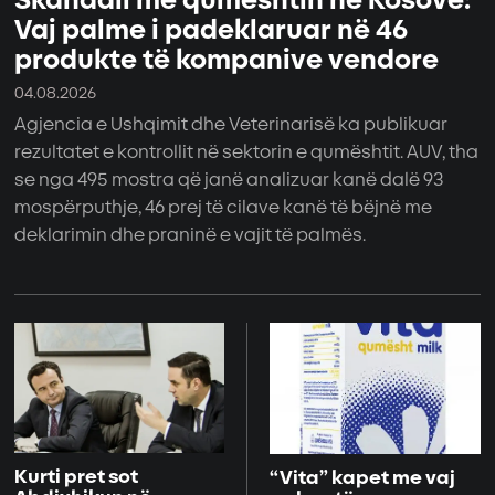
Skandali me qumështin në Kosovë:
Vaj palme i padeklaruar në 46
produkte të kompanive vendore
04.08.2026
Agjencia e Ushqimit dhe Veterinarisë ka publikuar
rezultatet e kontrollit në sektorin e qumështit. AUV, tha
se nga 495 mostra që janë analizuar kanë dalë 93
mospërputhje, 46 prej të cilave kanë të bëjnë me
deklarimin dhe praninë e vajit të palmës.
Kurti pret sot
“Vita” kapet me vaj