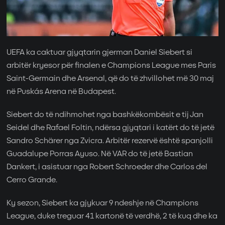
UEFA ka caktuar gjyqtarin gjerman Daniel Siebert si
arbitër kryesor për finalen e Champions League mes Paris
Saint-Germain dhe Arsenal, që do të zhvillohet më 30 maj
në Puskás Arena në Budapest.
Siebert do të ndihmohet nga bashkëkombësit e tij Jan
Seidel dhe Rafael Foltin, ndërsa gjyqtari i katërt do të jetë
Sandro Schärer nga Zvicra. Arbitër rezervë është spanjolli
Guadalupe Porras Ayuso. Në VAR do të jetë Bastian
Dankert, i asistuar nga Robert Schroeder dhe Carlos del
Cerro Grande.
Ky sezon, Siebert ka gjykuar 9 ndeshje në Champions
League, duke treguar 41 kartonë të verdhë, 2 të kuq dhe ka