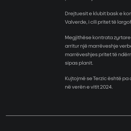
Drejtuesit e klubit bask e k
Valverde, i cili pritet të larg
Megjithëse kontrata zyrtar
arritur një marrëveshje verb
marrëveshjes pritet të ndërm
sipas planit.
Kujtojmë se Terzic është p
në verën e vitit 2024.