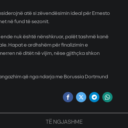
onsiderojnë atë si zëvendësimin ideal për Ernesto
ohet në fund të sezonit.
e ende nuk është nënshkruar, palët tashmë kanë
ale. Hapat e ardhshëm për finalizimin e
erren në ditët në vijim, nëse gjithçka shkon
a angazhim që nga ndarja me Borussia Dortmund
TË NGJASHME