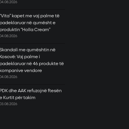
04.08.2026
“Vita” kapet me vaj palme të
padeklaruar në qumësht e
produktin “Holla Cream”
04.08.2026
Skandali me qumështin në
Kosovë: Vaj palme i
padeklaruar në 46 produkte të
kompanive vendore
04.08.2026
PDK dhe AAK refuzojnë ftesën
e Kurtit për takim
03.08.2026