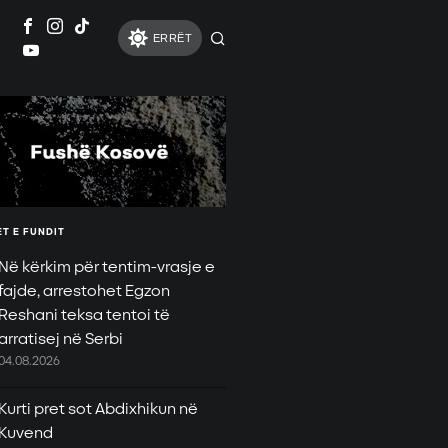
ERRËT
T E FUNDIT
Në kërkim për tentim-vrasje e
fajde, arrestohet Egzon
Reshani teksa tentoi të
arratisej në Serbi
04.08.2026
Kurti pret sot Abdixhikun në
Kuvend