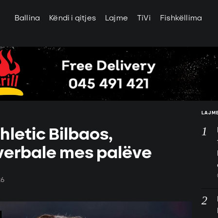
Ballina
Këndi i qitjes
Lajme
TiVi
Fishkëllima
LAJME
thletic Bilbaos,
verbale mes palëve
26