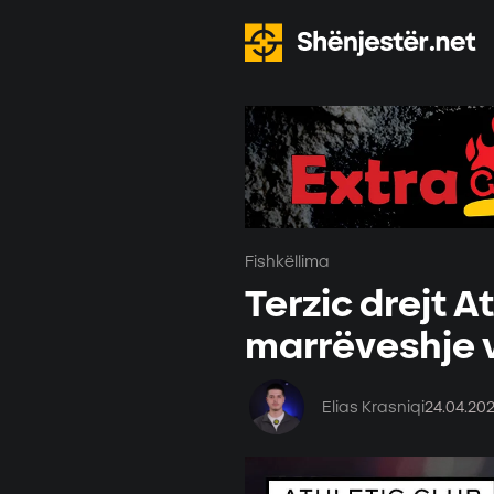
Fishkëllima
Terzic drejt A
marrëveshje 
Elias Krasniqi
24.04.20