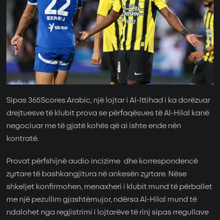
Sipas 365Scores Arabic, një lojtar i
Al-Ittihad
i ka dorëzuar
drejtuesve të klubit prova se përfaqësues të
Al-Hilal
kanë
negociuar me të gjatë kohës që ai ishte ende nën
kontratë.
Provat përfshijnë audio incizime dhe korrespondencë
zyrtare të bashkangjitura në ankesën zyrtare. Nëse
shkeljet konfirmohen, menaxheri i klubit mund të përballet
me një pezullim gjashtëmujor, ndërsa Al-Hilal mund të
ndalohet nga regjistrimi i lojtarëve të rinj sipas rregullave