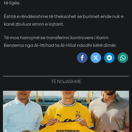
të ligës.
Është e rëndësishme të theksohet se burimet ende nuk e
kanë zbuluar emrin e lojtarit.
Të mos harrojmë se transferimi kontrovers i
Karim
Benzema
nga Al-Ittihad te Al-Hilal ndodhi këtë dimër.
TË NGJASHME