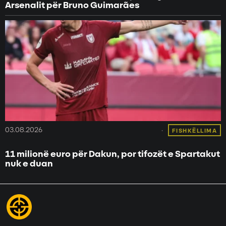
Arsenalit për Bruno Guimarães
03.08.2026
FISHKËLLIMA
11 milionë euro për Dakun, por tifozët e Spartakut
nuk e duan