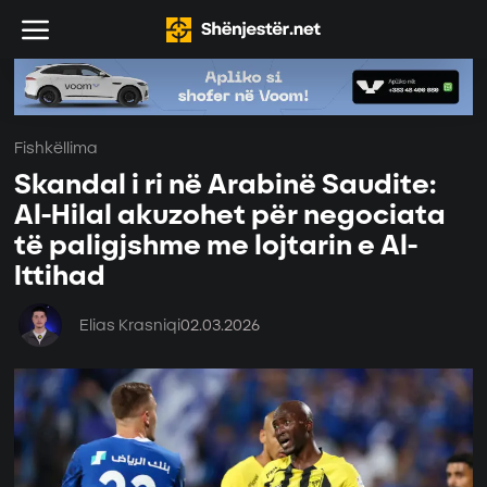
Fishkëllima
Skandal i ri në Arabinë Saudite:
Al-Hilal akuzohet për negociata
të paligjshme me lojtarin e Al-
Ittihad
Elias Krasniqi
02.03.2026