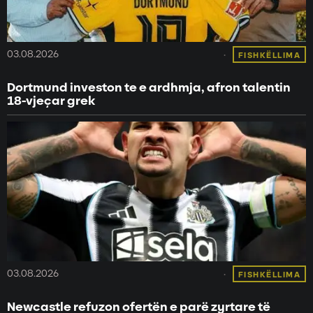
03.08.2026
FISHKËLLIMA
Dortmund investon te e ardhmja, afron talentin
18-vjeçar grek
03.08.2026
FISHKËLLIMA
Newcastle refuzon ofertën e parë zyrtare të