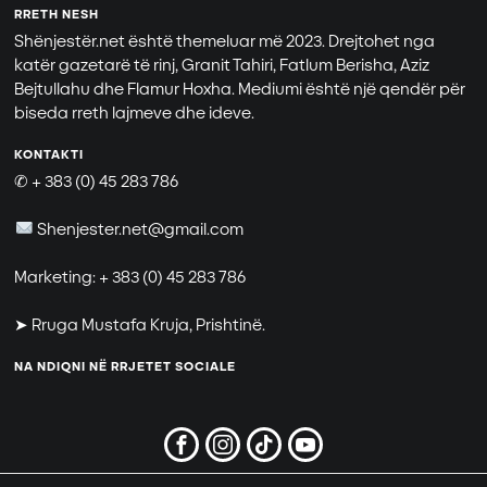
RRETH NESH
Shënjestër.net është themeluar më 2023. Drejtohet nga
katër gazetarë të rinj, Granit Tahiri, Fatlum Berisha, Aziz
Bejtullahu dhe Flamur Hoxha. Mediumi është një qendër për
biseda rreth lajmeve dhe ideve.
KONTAKTI
✆ + 383 (0) 45 283 786
Shenjester.net@gmail.com
Marketing: + 383 (0) 45 283 786
➤ Rruga Mustafa Kruja, Prishtinë.
NA NDIQNI NË RRJETET SOCIALE