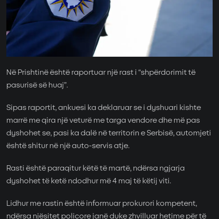
Në Prishtinë është raportuar një rast i “shpërdorimit të
pasurisë së huaj”.
Sipas raportit, ankuesi ka deklaruar se i dyshuari kishte
marrë me qira një veturë me targa vendore dhe më pas
dyshohet se, pasi ka dalë në territorin e Serbisë, automjeti
është shitur në një auto-servis atje.
Rasti është paraqitur këtë të martë, ndërsa ngjarja
dyshohet të ketë ndodhur më 4 maj të këtij viti.
Lidhur me rastin është informuar prokurori kompetent,
ndërsa njësitet policore janë duke zhvilluar hetime për të