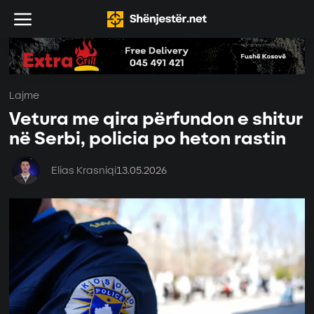
Lajme
Vetura me qira përfundon e shitur
në Serbi, policia po heton rastin
Elias Krasniqi
13.05.2026