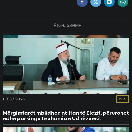
TË NGJASHME
03.08.2026
TIVI
Mërgimtarët mblidhen në Han të Elezit, përurohet
edhe parkingu te xhamia e Udhëzuesit