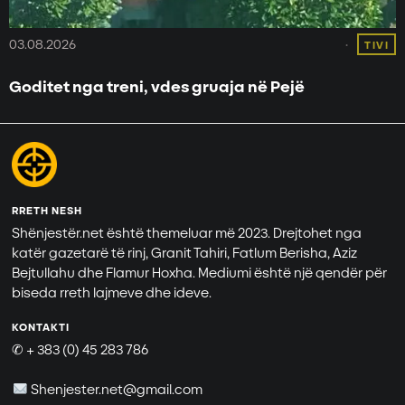
03.08.2026
TIVI
Goditet nga treni, vdes gruaja në Pejë
RRETH NESH
Shënjestër.net është themeluar më 2023. Drejtohet nga
katër gazetarë të rinj, Granit Tahiri, Fatlum Berisha, Aziz
Bejtullahu dhe Flamur Hoxha. Mediumi është një qendër për
biseda rreth lajmeve dhe ideve.
KONTAKTI
✆ + 383 (0) 45 283 786
Shenjester.net@gmail.com