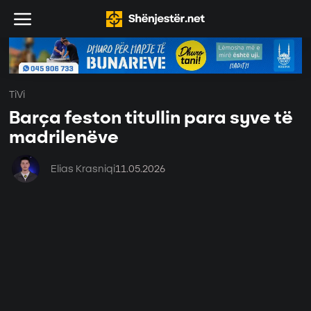
TiVi
Barça feston titullin para syve të
madrilenëve
Elias Krasniqi
11.05.2026