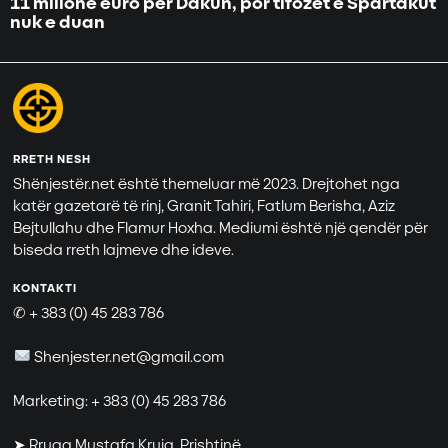
11 milionë euro për Dakun, por tifozët e Spartakut
nuk e duan
RRETH NESH
Shënjestër.net është themeluar më 2023. Drejtohet nga
katër gazetarë të rinj, Granit Tahiri, Fatlum Berisha, Aziz
Bejtullahu dhe Flamur Hoxha. Mediumi është një qendër për
biseda rreth lajmeve dhe ideve.
KONTAKTI
✆ + 383 (0) 45 283 786
Shenjester.net@gmail.com
Marketing: + 383 (0) 45 283 786
➤ Rruga Mustafa Kruja, Prishtinë.