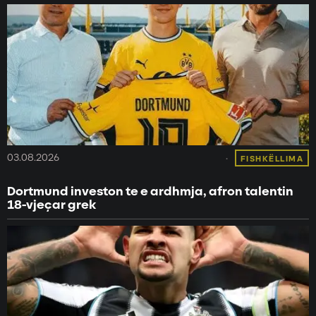
03.08.2026
FISHKËLLIMA
Dortmund investon te e ardhmja, afron talentin
18-vjeçar grek