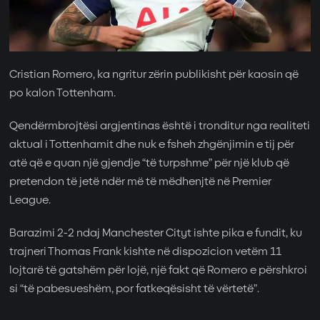
Cristian Romero, ka ngritur zërin publikisht për kaosin që
po kalon Tottenham.
Qendërmbrojtësi argjentinas është i tronditur nga realiteti
aktual i Tottenhamit dhe nuk e fsheh zhgënjimin e tij për
atë që e quan një gjendje “të turpshme” për një klub që
pretendon të jetë ndër më të mëdhenjtë në Premier
League.
Barazimi 2-2 ndaj Manchester Cityt ishte pika e fundit, ku
trajneri Thomas Frank kishte në dispozicion vetëm 11
lojtarë të gatshëm për lojë, një fakt që Romero e përshkroi
si “të pabesueshëm, por fatkeqësisht të vërtetë”.