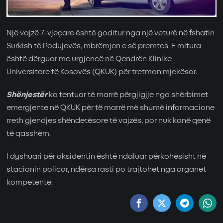
Një vajzë 7-vjeçare është goditur nga një veturë në fshatin
Surkish të Podujevës, mbrëmjen e së premtes. E mitura
është dërguar me urgjencë në Qendrën Klinike
Universitare të Kosovës (QKUK) për tretman mjekësor.
Shënjestër
ka tentuar të marrë përgjigjje nga shërbimet
emergjente në QKUK për të marrë më shumë informacione
rreth gjendjes shëndetësore të vajzës, por nuk kanë qenë
të qasshëm.
I dyshuari për aksidentin është ndaluar përkohësisht në
stacionin policor, ndërsa rasti po trajtohet nga organet
kompetente.