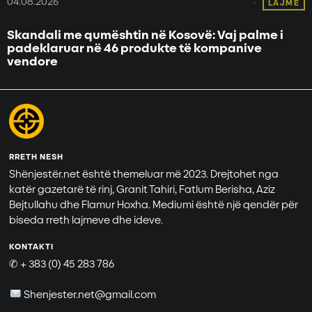
04.08.2026
LAJME
Skandali me qumështin në Kosovë: Vaj palme i
padeklaruar në 46 produkte të kompanive
vendore
RRETH NESH
Shënjestër.net është themeluar më 2023. Drejtohet nga
katër gazetarë të rinj, Granit Tahiri, Fatlum Berisha, Aziz
Bejtullahu dhe Flamur Hoxha. Mediumi është një qendër për
biseda rreth lajmeve dhe ideve.
KONTAKTI
✆ + 383 (0) 45 283 786
Shenjester.net@gmail.com