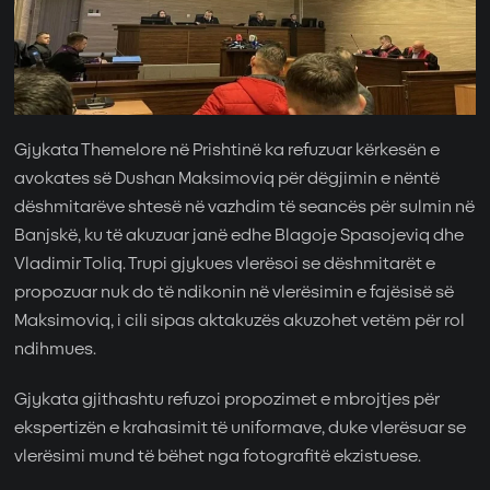
Gjykata Themelore në Prishtinë ka refuzuar kërkesën e
avokates së Dushan Maksimoviq për dëgjimin e nëntë
dëshmitarëve shtesë në vazhdim të seancës për sulmin në
Banjskë, ku të akuzuar janë edhe Blagoje Spasojeviq dhe
Vladimir Toliq. Trupi gjykues vlerësoi se dëshmitarët e
propozuar nuk do të ndikonin në vlerësimin e fajësisë së
Maksimoviq, i cili sipas aktakuzës akuzohet vetëm për rol
ndihmues.
Gjykata gjithashtu refuzoi propozimet e mbrojtjes për
ekspertizën e krahasimit të uniformave, duke vlerësuar se
vlerësimi mund të bëhet nga fotografitë ekzistuese.