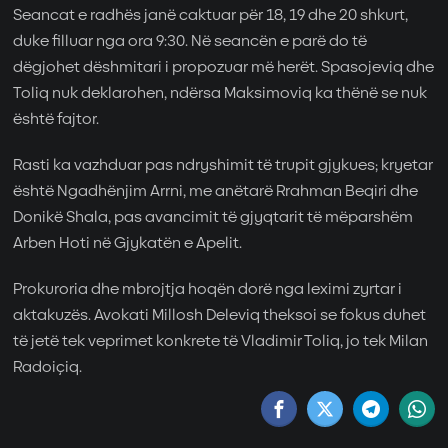
Seancat e radhës janë caktuar për 18, 19 dhe 20 shkurt,
duke filluar nga ora 9:30. Në seancën e parë do të
dëgjohet dëshmitari i propozuar më herët. Spasojeviq dhe
Toliq nuk deklarohen, ndërsa Maksimoviq ka thënë se nuk
është fajtor.
Rasti ka vazhduar pas ndryshimit të trupit gjykues; kryetar
është Ngadhënjim Arrni, me anëtarë Rrahman Beqiri dhe
Donikë Shala, pas avancimit të gjyqtarit të mëparshëm
Arben Hoti në Gjykatën e Apelit.
Prokuroria dhe mbrojtja hoqën dorë nga leximi zyrtar i
aktakuzës. Avokati Millosh Deleviq theksoi se fokus duhet
të jetë tek veprimet konkrete të Vladimir Toliq, jo tek Milan
Radoiçiq.