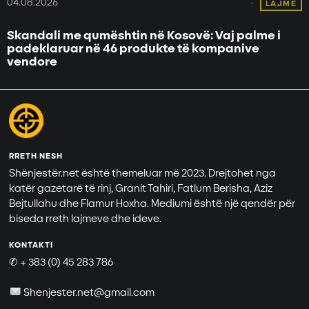
04.08.2026
LAJME
Skandali me qumështin në Kosovë: Vaj palme i
padeklaruar në 46 produkte të kompanive
vendore
RRETH NESH
Shënjestër.net është themeluar më 2023. Drejtohet nga
katër gazetarë të rinj, Granit Tahiri, Fatlum Berisha, Aziz
Bejtullahu dhe Flamur Hoxha. Mediumi është një qendër për
biseda rreth lajmeve dhe ideve.
KONTAKTI
✆ + 383 (0) 45 283 786
Shenjester.net@gmail.com