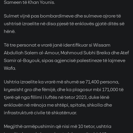
Sameen të Khan Younis.
Sulmet vijnë pas bombardimeve dhe sulmeve ajrore të
ushtrisë izraelite në disa pjesë të enklavës gjatë ditës së
hënë.
Të tre personat e vrarë janë identifikuar si Wissam
Abdullah Salem al-Amour, Mahmoud Subhi Breika dhe Atef
Samir al-Bayouk, sipas agjencisë palestineze të lajmeve
Wafa.
Ushtria izraelite ka vrarë më shumë se 71,400 persona,
kryesisht gra dhe fëmijë, dhe ka plagosur mbi 171,000 të
tjerë që nga fillimi i luftës në tetor 2023, duke lënë
enklavën në rrënoja me shtëpi, spitale, shkolla dhe
infrastrukturë civile të shkatërruar.
Megjithë armëpushimin që nisi më 10 tetor, ushtria