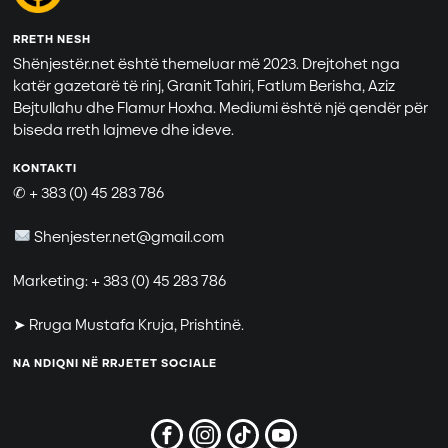
RRETH NESH
Shënjestër.net është themeluar më 2023. Drejtohet nga
katër gazetarë të rinj, Granit Tahiri, Fatlum Berisha, Aziz
Bejtullahu dhe Flamur Hoxha. Mediumi është një qendër për
biseda rreth lajmeve dhe ideve.
KONTAKTI
✆ + 383 (0) 45 283 786
Shenjester.net@gmail.com
Marketing: + 383 (0) 45 283 786
➤ Rruga Mustafa Kruja, Prishtinë.
NA NDIQNI NË RRJETET SOCIALE