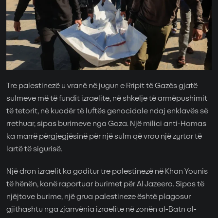
Tre palestinezë u vranë në jugun e Rripit të Gazës gjatë
sulmeve më të fundit izraelite, në shkelje të armëpushimit
të tetorit, në kuadër të luftës genocidale ndaj enklavës së
rrethuar, sipas burimeve nga Gaza. Një milici anti-Hamas
ka marrë përgjegjësinë për një sulm që vrau një zyrtar të
lartë të sigurisë.
Një dron izraelit ka goditur tre palestinezë në Khan Younis
të hënën, kanë raportuar burimet për Al Jazeera. Sipas të
njëjtave burime, një grua palestineze është plagosur
gjithashtu nga zjarrvënia izraelite në zonën al-Batn al-