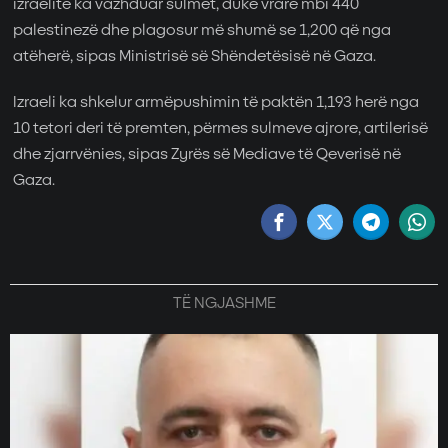
izraelite ka vazhduar sulmet, duke vrarë mbi 440
palestinezë dhe plagosur më shumë se 1,200 që nga
atëherë, sipas Ministrisë së Shëndetësisë në Gaza.
Izraeli ka shkelur armëpushimin të paktën 1,193 herë nga
10 tetori deri të premten, përmes sulmeve ajrore, artilerisë
dhe zjarrvënies, sipas Zyrës së Mediave të Qeverisë në
Gaza.
TË NGJASHME