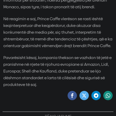
informuar për situatën, ndërsa përgjegjësia për brendin
Monaco, sipas tyre, i takon pronarit të atij brendi.
Në reagimin e saj, Prince Caffe vlerëson se rasti është
keqinterpretuar dhe keqpërdorur, duke akuzuar disa
konkurrentë dhe media për, siç thuhet, interpretim të
shtrembëruar, të rremë dhe tendencioz të çështjes, që e ka
orientuar gabimisht vëmendjen drejt brendit Prince Caffe.
Pavarësisht kësaj, kompania thekson se vazhdon të jetë e
pranishme në rrjete të njohura evropiane si Amazon, Lidl,
Eurospar, Shell dhe Kaufland, duke pretenduar se kjo
dëshmon standardet e larta të cilësisë dhe sigurisë së
produkteve të saj.