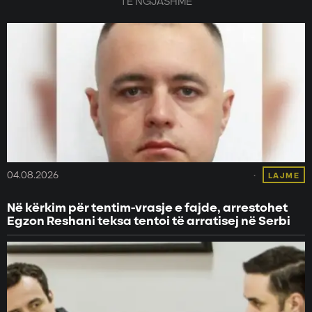
TË NGJASHME
04.08.2026
LAJME
Në kërkim për tentim-vrasje e fajde, arrestohet
Egzon Reshani teksa tentoi të arratisej në Serbi