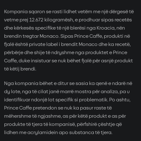
Kompania sqaron se rasti lidhet vetëm me një dërgesë të
vetme prej 12.672 kilogramësh, e prodhuar sipas recetës
dhe kërkesës specifike të një blerësi nga Kroacia, nën
brendin tregtar Monaco. Sipas Prince Caffe, produkti në
fjalë është private label i brendit Monaco dhe ka recetë,
përbërje dhe shije të ndryshme nga produktet e Prince
Caffe, duke insistuar se nuk bëhet fjalë për asnjë produkt
të këtij brendi.
Nga kompania bëhet e ditur se sasia ka qenë e ndarë në
dy lote, nga të cilat janë marrë mostra për analiza, pa u
identifikuar ndonjë lot specifik si problematik. Po ashtu,
Prince Caffe pretendon se nuk ka pasur raste të
mëhershme të ngjashme, as për këtë produkt e as për
produkte të tjera të kompanisë, përfshirë çështje që
lidhen me acrylamidein apo substanca të tjera.