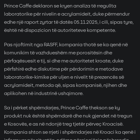
Prince Caffe deklaron se kryen analiza të rregullta
laboratorike për nivelin e acrylamideit, duke përmendur
edhe një raport zyrtar të datës 05.11.2025, i cili, sipas tyre,
është në dispozicion të autoriteteve kompetente.
Pas njoftimit nga RASFF, kompania thotë se ka qenë në
komunikim të vazhdueshëm me porositësin dhe
përfaqësuesit e tij, si dhe me autoritetet kroate, duke
përfshirë edhe diskutime për përdorimin e metodave
laboratorike-kimike për uljen e nivelit të prezencës së
acrylamideit, metoda që, sipas kompanisë, njihen dhe
aplikohen në industrinë ushqimore.
Sa i përket shpërndarjes, Prince Caffe thekson se ky
produkt nuk është shpërndarë dhe nuk gjendet në tregun
e Kosovës, e as në ndonjë treg tjetër përveç Kroacisë.
Kompania shton se rrjeti i shpërndarjes në Kroaci ka qenë i