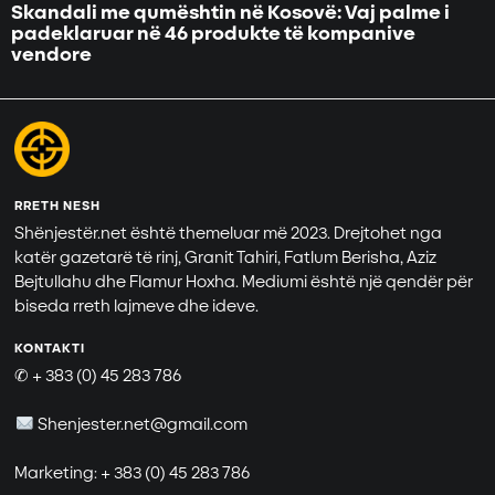
Skandali me qumështin në Kosovë: Vaj palme i
padeklaruar në 46 produkte të kompanive
vendore
RRETH NESH
Shënjestër.net është themeluar më 2023. Drejtohet nga
katër gazetarë të rinj, Granit Tahiri, Fatlum Berisha, Aziz
Bejtullahu dhe Flamur Hoxha. Mediumi është një qendër për
biseda rreth lajmeve dhe ideve.
KONTAKTI
✆ + 383 (0) 45 283 786
Shenjester.net@gmail.com
Marketing: + 383 (0) 45 283 786