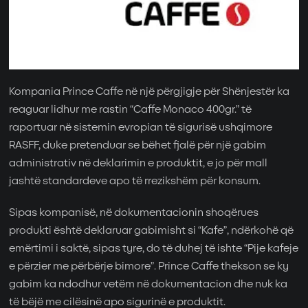
Kompania Prince Caffe në një përgjigje për Shënjestër ka
reaguar lidhur me rastin “Caffe Monaco 400gr.” të
raportuar në sistemin evropian të sigurisë ushqimore
RASFF, duke pretenduar se bëhet fjalë për një gabim
administrativ në deklarimin e produktit, e jo për mall
jashtë standardeve apo të rrezikshëm për konsum.
Sipas kompanisë, në dokumentacionin shoqërues
produkti është deklaruar gabimisht si “Kafe”, ndërkohë që
emërtimi i saktë, sipas tyre, do të duhej të ishte “Pije kafeje
e përzier me përbërje bimore”. Prince Caffe thekson se ky
gabim ka ndodhur vetëm në dokumentacion dhe nuk ka
të bëjë me cilësinë apo sigurinë e produktit.