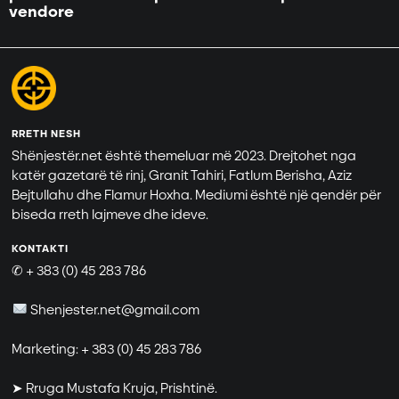
vendore
RRETH NESH
Shënjestër.net është themeluar më 2023. Drejtohet nga
katër gazetarë të rinj, Granit Tahiri, Fatlum Berisha, Aziz
Bejtullahu dhe Flamur Hoxha. Mediumi është një qendër për
biseda rreth lajmeve dhe ideve.
KONTAKTI
✆ + 383 (0) 45 283 786
Shenjester.net@gmail.com
Marketing: + 383 (0) 45 283 786
➤ Rruga Mustafa Kruja, Prishtinë.