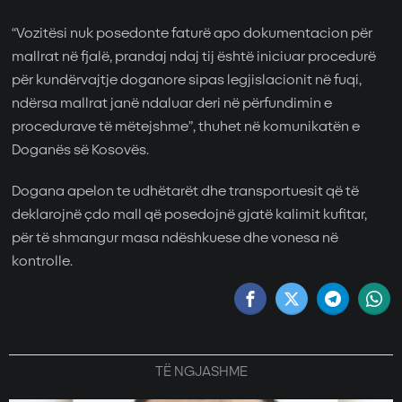
“Vozitësi nuk posedonte faturë apo dokumentacion për
mallrat në fjalë, prandaj ndaj tij është iniciuar procedurë
për kundërvajtje doganore sipas legjislacionit në fuqi,
ndërsa mallrat janë ndaluar deri në përfundimin e
procedurave të mëtejshme”, thuhet në komunikatën e
Doganës së Kosovës.
Dogana apelon te udhëtarët dhe transportuesit që të
deklarojnë çdo mall që posedojnë gjatë kalimit kufitar,
për të shmangur masa ndëshkuese dhe vonesa në
kontrolle.
TË NGJASHME