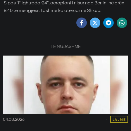
Sipas “Flightradar24”, aeroplani i nisur nga Berlini në orën
8:40 të mëngjesit tashmë ka ateruar në Shkup.
TË NGJASHME
04.08.2026
LAJME