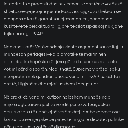
integritetin e procesit dhe nuk cenon të drejtën e votës së
shtetasve që jetojnë jashtë Kosovës. Gjykata thekson se
diaspora e ka të garantuar pjesëmarrjen, por brenda
kushteve të përcaktuara ligjore, të cilat sipas saj nuk janë
tejkaluar nga PZAP.
Nga ana tjetër, Vetëvendosje kishte argumentuar se ligji u
mundëson përfaqësive diplomatike të marrin nën
administrim hapësira të tjera për të krijuar kushte reale
votimi për diasporën. Megjithatë, Supreme vlerësoi se ky
interpretim nuk qëndron dhe se vendimi i PZAP-së është i
drejtë, i ligjshëm dhe mjaftueshëm i arsyetuar.
Në praktikë, vendimi kufizon ndjeshëm mundësinë e
mijëra qytetarëve jashtë vendit për të votuar, duke i
detyruar ata të udhëtojnë vetëm drejt ambasadave ose
konsullatave një pikë që pritet të ringjallë debatet politike
për të drejtën e votës së diasporës.