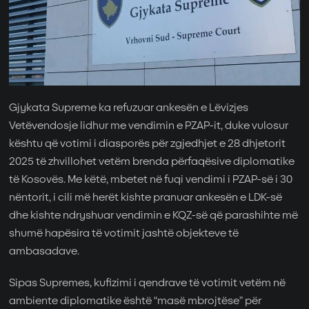
Gjykata Supreme ka refuzuar ankesën e Lëvizjes
Vetëvendosje lidhur me vendimin e PZAP-it, duke vulosur
kështu që votimi i diasporës për zgjedhjet e 28 dhjetorit
2025 të zhvillohet vetëm brenda përfaqësive diplomatike
të Kosovës. Me këtë, mbetet në fuqi vendimi i PZAP-së i 30
nëntorit, i cili më herët kishte pranuar ankesën e LDK-së
dhe kishte ndryshuar vendimin e KQZ-së që parashihte më
shumë hapësira të votimit jashtë objekteve të
ambasadave.
Sipas Supremes, kufizimi i qendrave të votimit vetëm në
ambiente diplomatike është “masë mbrojtëse” për