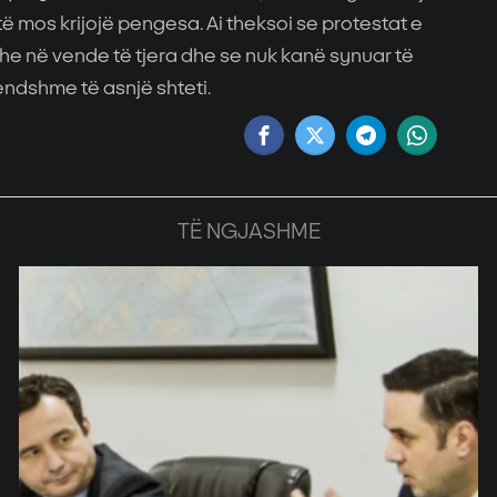
të mos krijojë pengesa. Ai theksoi se protestat e
e në vende të tjera dhe se nuk kanë synuar të
ndshme të asnjë shteti.
TË NGJASHME