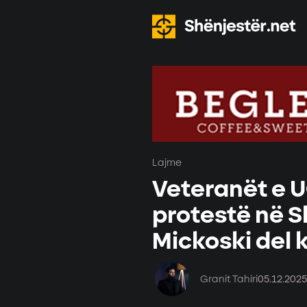
Lajme
Veteranët e 
protestë në S
Mickoski del 
Granit Tahiri
05.12.2025