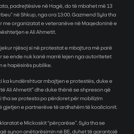
 ata, padrejtësive në Hagë, do të mbahet më 13
rbeu” në Shkup, nga ora 13:00. Gazmend Syla tha
r me organizatat e veteranëve në Maqedoninë e
ështetjen e Ali Ahmetit.
jekur njësoj si në protestat e mbajtura më parë
r se ende nuk kanë marrë lejen nga autoritetet
e hapësirës publike.
ki ka kundërshtuar mbajtjen e protestës, duke e
ar të Ali Ahmetit” dhe duke thënë se shpreson që
 tha se protesta po përdoret për mobilizim
jë gjetjen e partnerëve të ardhshëm të koalicionit.
klaratat e Mickoskit “përçarëse”. Syla tha se
t që synon anëtarësimin në BE, duhet të garantojë