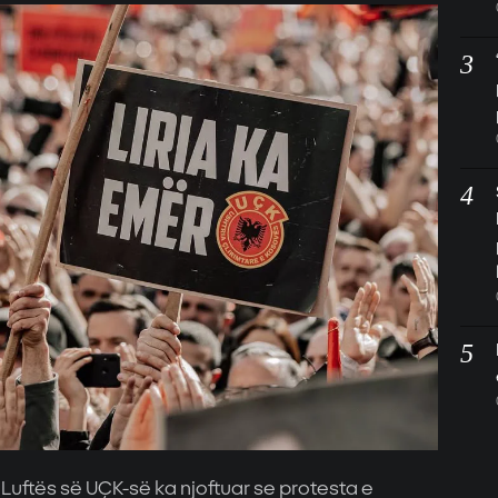
Luftës së UÇK-së ka njoftuar se protesta e