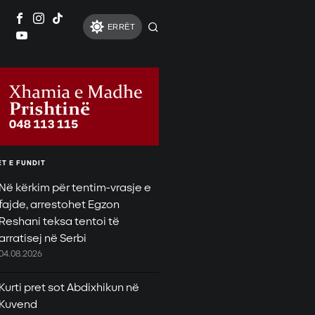
ERRËT
T E FUNDIT
Në kërkim për tentim-vrasje e
fajde, arrestohet Egzon
Reshani teksa tentoi të
arratisej në Serbi
04.08.2026
Kurti pret sot Abdixhikun në
Kuvend