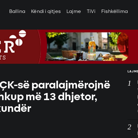
Ballina
Këndi i qitjes
Lajme
TiVi
Fishkëllima
LAJME
UÇK-së paralajmërojnë
hkup më 13 dhjetor,
kundër