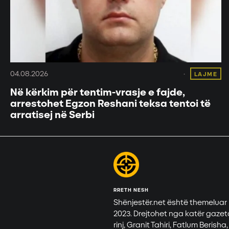
04.08.2026
LAJME
Në kërkim për tentim-vrasje e fajde,
arrestohet Egzon Reshani teksa tentoi të
arratisej në Serbi
RRETH NESH
Shënjestër.net është themeluar
2023. Drejtohet nga katër gazet
rinj, Granit Tahiri, Fatlum Berisha,