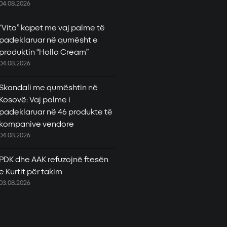
04.08.2026
“Vita” kapet me vaj palme të
padeklaruar në qumësht e
produktin “Holla Cream”
04.08.2026
Skandali me qumështin në
Kosovë: Vaj palme i
padeklaruar në 46 produkte të
kompanive vendore
04.08.2026
PDK dhe AAK refuzojnë ftesën
e Kurtit për takim
03.08.2026