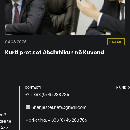
04.08.2026
LAJME
Kurti pret sot Abdixhikun në Kuvend
KONTAKTI
NA NDIQ
✆ + 383 (0) 45 283 786
Shenjester.net@gmail.com
 më
Marketing: + 383 (0) 45 283 786
arë të
 Aziz