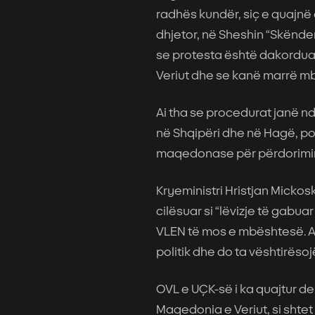
radhës kundër, siç e quajnë
dhjetor, në Sheshin “Skënde
se protesta është dakordua
Veriut dhe se kanë marrë mb
Ai tha se procedurat janë nd
në Shqipëri dhe në Hagë, po
maqedonase për përdorimin 
Kryeministri Hristjan Mickos
cilësuar si “lëvizje të gabu
VLEN të mos e mbështesë. Ai
politik dhe do ta vështirëso
OVL e UÇK-së i ka quajtur de
Maqedonia e Veriut, si shte