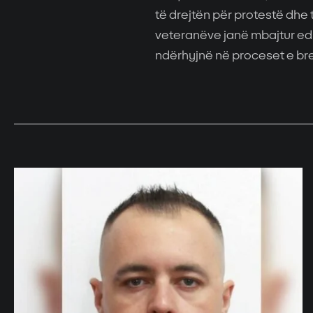
të drejtën për protestë dhe 
veteranëve janë mbajtur edh
ndërhyjnë në proceset e bre