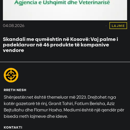
04.08.2026
LAJME
Skandali me qumështin në Kosovë: Vaj palme i
padeklaruar në 46 produkte të kompanive
vendore
RRETH NESH
Shënjestër.net është themeluar më 2023. Drejtohet nga
katër gazetarë të rinj, Granit Tahiri, Fatlum Berisha, Aziz
Bejtullahu dhe Flamur Hoxha. Mediumi është një qendër për
biseda rreth lajmeve dhe ideve.
KONTAKTI