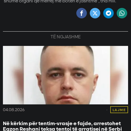
shumë organi që merrej me botën e jashtme”, tha Hill.
TË NGJASHME
04.08.2026
LAJME
Në kërkim për tentim-vrasje e fajde, arrestohet
Egzon Reshani teksa tentoi të arratisej në Serbi