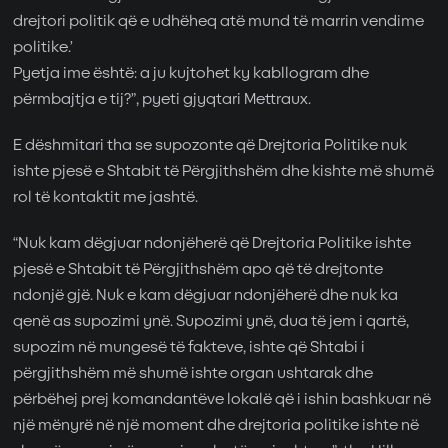
drejtori politik që e udhëheq atë mund të marrin vendime
politike.’
Pyetja ime është: a ju kujtohet ky kabllogram dhe
përmbajtja e tij?”, pyeti gjyqtari Mettraux.
E dëshmitari tha se supozonte që Drejtoria Politike nuk
ishte pjesë e Shtabit të Përgjithshëm dhe kishte më shumë
rol të kontaktit me jashtë.
“Nuk kam dëgjuar ndonjëherë që Drejtoria Politike ishte
pjesë e Shtabit të Përgjithshëm apo që të drejtonte
ndonjë gjë. Nuk e kam dëgjuar ndonjëherë dhe nuk ka
qenë as supozimi ynë. Supozimi ynë, dua të jem i qartë,
supozim në mungesë të fakteve, ishte që Shtabi i
përgjithshëm më shumë ishte organ ushtarak dhe
përbëhej prej komandantëve lokalë që i ishin bashkuar në
një mënyrë në një moment dhe drejtoria politike ishte në