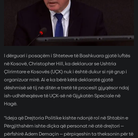
I dërguari i posaçëm i Shteteve të Bashkuara gjatë luftës
në Kosovë, Christopher Hill, ka deklaruar se Ushtria
Çlirimtare e Kosovës (UÇK) nuk i është dukur si një grup i
organizuar mirë. Ai e ka bërë këtë deklaratë gjatë
dëshmisë së tij në ditën e tretë të procesit gjyqësor ndaj
ish-udhëheqësve të UÇK-së në Gjykatën Speciale në
Hagë.
“Ideja që Drejtoria Politike kishte ndonjë rol në Shtabin e
Përgjithshëm ishte diçka që personat në atë drejtori –
përfshirë Adem Demaçin – përpiqeshin ta theksonin për të