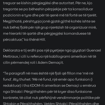
treguar se kishin përgjegjësi dhe autoritet. Për ne, kjo
tregonte se po bëheshin përpjekje për ta konsoliduar
pozicionin e tyre dhe për të qenë më të fortë se të tjerët.
Megjithatë, përshtypja jonë gjatë gjithë kohës ishte se
nuk bëhej fjalë për një grup njerëzish të organizuar mirë,
me hierarki të qartë dhe përgjegjësi komanduese të
përcaktuar,” ka thënë Hill.
Deklarata e tij erdhi pas një pyetjeje nga gjyqtari Guenael
Mettraux, i cili iu referua një kabllogrami amerikan në të
cilin përmendej roli i Adem Demaçit.
“Te paragrafi në mes është një fjali që fillon me ‘më në
fund’. Aty thuhet: ‘Më në fund, një emër apo funksion (i
redaktuar) i tha KDOM-it amerikan se Demaçi u emërua
nga Shtabi i Përgjithshëm për të kryer disa funksione
konkrete, të cilat nuk përfshijnë vendimmarrje politike për
Shtabin e Përgjithshëm. Vetëm Shtabi i Përgjithshëm dhe