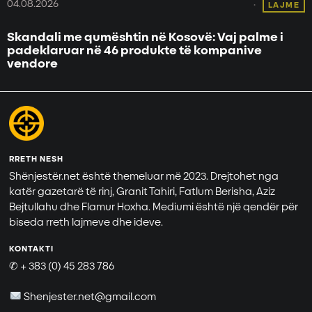
04.08.2026
LAJME
Skandali me qumështin në Kosovë: Vaj palme i
padeklaruar në 46 produkte të kompanive
vendore
RRETH NESH
Shënjestër.net është themeluar më 2023. Drejtohet nga
katër gazetarë të rinj, Granit Tahiri, Fatlum Berisha, Aziz
Bejtullahu dhe Flamur Hoxha. Mediumi është një qendër për
biseda rreth lajmeve dhe ideve.
KONTAKTI
✆ + 383 (0) 45 283 786
Shenjester.net@gmail.com