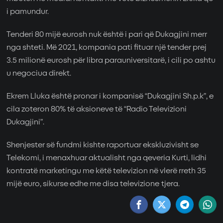
i pamundur.
Tenderi 80 mijë eurosh nuk është i pari që Dukagjini merr
nga shteti. Më 2021, kompania pati fituar një tender prej
3.5 milionë eurosh për libra parauniversitarë, i cili po ashtu
u negociua direkt.
Ekrem Lluka është pronar i kompanisë “Dukagjini Sh.p.k”, e
cila zoteron 80% të aksioneve të “Radio Televizioni
Dukagjini”.
Shenjester së fundmi kishte raportuar ekskluzivisht se
Telekomi, i menaxhuar aktualisht nga qeveria Kurti, lidhi
kontratë marketingu me këtë televizion në vlerë rreth 35
mijë euro, sikurse edhe me disa televizione tjera.