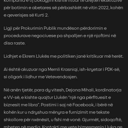
kompania e tij Dukagjini kishte fituar të drejtën ekskluzive
për botimin e abetares së përbashkët në vitin 2022, kohën
e qeverisjes së Kurti 2.
Ligji për Prokurimin Publik mundëson përdorimin e
procedurave negociuese pa shpalljen e një njoftimi në
disa raste.
Lidhjet e Ekrem Llukës me politiken janë kritikuar më herët.
Ai është akuzuar nga Memli Krasniqi, ish-kryetar i PDK-së,
si oligark i lidhur me Vetevendosjen.
Në anën tjetër, para dy vitesh, Dejona Mihali, kordinatorja
e VV-së, e kishte quajtur Llukën “një nga përfituesit e
biznesit me libra”. Postimi i saj në Facebook, i bërë në
kohën kur u ndryshua mënyra e furnizimit me tekste
shkollore për nxënësit, u fshi më vonë. Gjurmët, sidoqoftë,
mbeten në media. Kontakti me vete biznesmenin Lluka qe