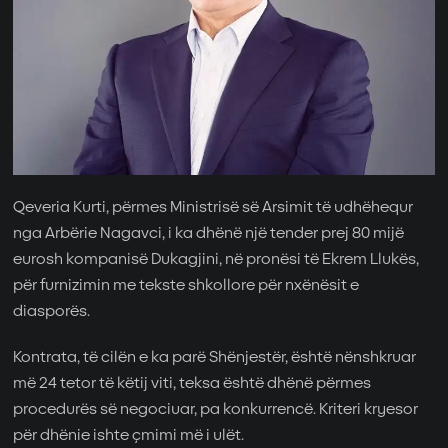
Qeveria Kurti, përmes Ministrisë së Arsimit të udhëhequr
nga Arbërie Nagavci, i ka dhënë një tender prej 80 mijë
eurosh kompanisë Dukagjini, në pronësi të Ekrem Llukës,
për furnizimin me tekste shkollore për nxënësit e
diasporës.
Kontrata, të cilën e ka parë Shënjestër, është nënshkruar
më 24 tetor të këtij viti, teksa është dhënë përmes
procedurës së negociuar, pa konkurrencë. Kriteri kryesor
për dhënie ishte çmimi më i ulët.