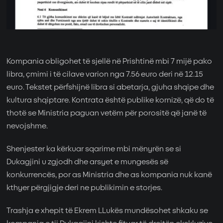
Kompania obligohet të sjellë në Prishtinë mbi 7 mijë pako
libra, çmimi i të cilave varion nga 7.56 euro deri në 12.15
euro. Tekstet përfshijnë libra si abetarja, gjuha shqipe dhe
kultura shqiptare. Kontrata është publike kornizë, që do të
thotë se Ministria paguan vetëm për porositë që janë të
nevojshme.
Shenjester ka kërkuar sqarime mbi mënyrën se si
Dukagjini u zgjodh dhe arsyet e mungesës së
konkurrencës, por as Ministria dhe as kompania nuk kanë
kthyer përgjigje deri ne publikimin e storjes.
Trashja e xhepit të Ekrem LLukës mundësohet shkaku se