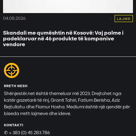
04.08.2026
LAJME
Skandali me qumështin në Kosovë: Vaj palme i
padeklaruar në 46 produkte të kompanive
vendore
RRETH NESH
Shënjestër.net është themeluar më 2023. Drejtohet nga
katër gazetarë të rinj, Granit Tahiri, Fatlum Berisha, Aziz
Bejtullahu dhe Flamur Hoxha. Mediumi është një qendër për
biseda rreth lajmeve dhe ideve.
KONTAKTI
✆ + 383 (0) 45 283 786