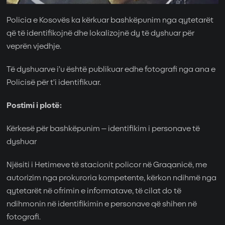
Policia e Kosovës ka kërkuar bashkëpunim nga qytetarët
që të identifikojnë dhe lokalizojnë dy të dyshuar për
veprën vjedhje.
Të dyshuarve i’u është publikuar edhe fotografi nga ana e
Policisë për t’i identifikuar.
Postimi i plotë:
Kërkesë për bashkëpunim – identifikim i personave të
dyshuar
Njësiti i Hetimeve të stacionit policor në Graqanicë, me
autorizim nga prokuroria kompetente, kërkon ndihmë nga
qytetarët në ofrimin e informatave, të cilat do të
ndihmonin në identifikimin e personave që shihen në
fotografi.