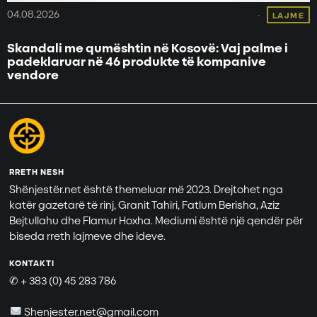
04.08.2026
LAJME
Skandali me qumështin në Kosovë: Vaj palme i
padeklaruar në 46 produkte të kompanive
vendore
RRETH NESH
Shënjestër.net është themeluar më 2023. Drejtohet nga
katër gazetarë të rinj, Granit Tahiri, Fatlum Berisha, Aziz
Bejtullahu dhe Flamur Hoxha. Mediumi është një qendër për
biseda rreth lajmeve dhe ideve.
KONTAKTI
✆ + 383 (0) 45 283 786
Shenjester.net@gmail.com