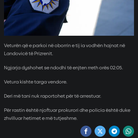
Veturën që e parkoi në oborrin e tij ia vodhën hajnat në
Landovicë të Prizrenit.
Ngjarja dyshohet se ndodhi të enjten rreth orës 02:05.
Vetura kishte targa vendore.
Deri më tani nuk raportohet për të arrestuar.
Për rastin është njoftuar prokurori dhe policia është duke
zhvilluar hetimet e më tutjeshme.