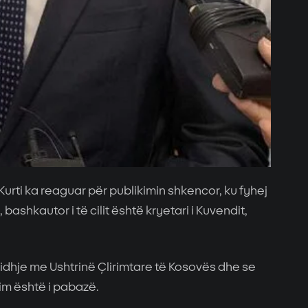
Kurti ka reaguar për publikimin shkencor, ku fyhej
bashkautor i të cilit është kryetari i Kuvendit,
 lidhje me Ushtrinë Çlirimtare të Kosovës dhe se
im është i pabazë.