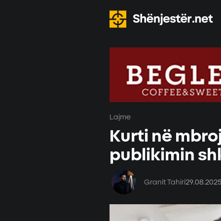
Lajme
Kurti në mbro
publikimin sh
Granit Tahiri
29.08.202