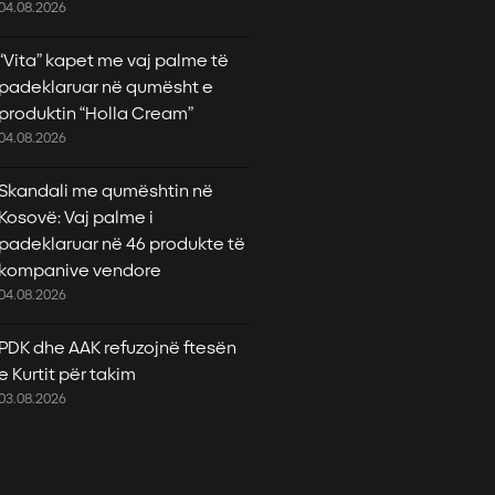
04.08.2026
“Vita” kapet me vaj palme të
padeklaruar në qumësht e
produktin “Holla Cream”
04.08.2026
Skandali me qumështin në
Kosovë: Vaj palme i
padeklaruar në 46 produkte të
kompanive vendore
04.08.2026
PDK dhe AAK refuzojnë ftesën
e Kurtit për takim
03.08.2026