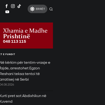
ERRËT
T E FUNDIT
Në kërkim për tentim-vrasje e
fajde, arrestohet Egzon
Reshani teksa tentoi të
arratisej në Serbi
04.08.2026
Kurti pret sot Abdixhikun në
Kuvend