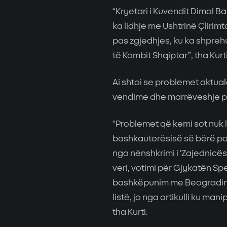
“Kryetari i Kuvendit Dimal Ba
ka lidhje me Ushtrinë Çlirimt
pas zgjedhjes, ku ka shprehu
të Kombit Shqiptar”, tha Kurti
Ai shtoi se problemet aktua
vendime dhe marrëveshje pol
“Problemet që kemi sot nuk l
bashkautorësisë së bërë pa
nga nënshkrimi i ‘Zajednicës’
veri, votimi për Gjykatën Spe
bashkëpunim me Beogradin d
listë, jo nga artikulli ku mani
tha Kurti.