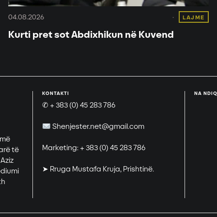
04.08.2026
LAJME
Kurti pret sot Abdixhikun në Kuvend
KONTAKTI
NA NDIQ
✆ + 383 (0) 45 283 786
Shenjester.net@gmail.com
 më
Marketing: + 383 (0) 45 283 786
arë të
 Aziz
➤ Rruga Mustafa Kruja, Prishtinë.
ediumi
th