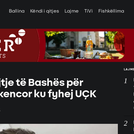
Ballina
Këndi i qitjes
Lajme
TiVi
Fishkëllima
LAJME
jtje të Bashës për
kencor ku fyhej UÇK
5