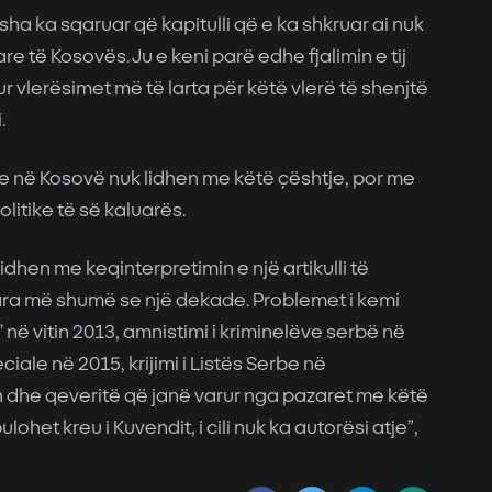
sha ka sqaruar që kapitulli që e ka shkruar ai nuk
are të Kosovës. Ju e keni parë edhe fjalimin e tij
r vlerësimet më të larta për këtë vlerë të shenjtë
.
le në Kosovë nuk lidhen me këtë çështje, por me
itike të së kaluarës.
idhen me keqinterpretimin e një artikulli të
ra më shumë se një dekade. Problemet i kemi
 në vitin 2013, amnistimi i kriminelëve serbë në
ciale në 2015, krijimi i Listës Serbe në
he qeveritë që janë varur nga pazaret me këtë
pulohet kreu i Kuvendit, i cili nuk ka autorësi atje”,