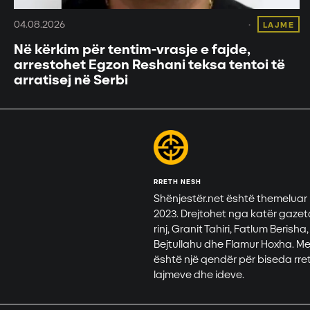
04.08.2026
LAJME
Në kërkim për tentim-vrasje e fajde,
arrestohet Egzon Reshani teksa tentoi të
arratisej në Serbi
RRETH NESH
Shënjestër.net është themeluar
2023. Drejtohet nga katër gazet
rinj, Granit Tahiri, Fatlum Berisha,
Bejtullahu dhe Flamur Hoxha. M
është një qendër për biseda rre
lajmeve dhe ideve.