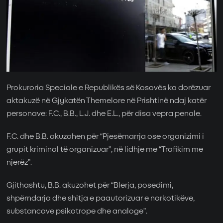
Prokuroria Speciale e Republikës së Kosovës ka dorëzuar
aktakuzë në Gjykatën Themelore në Prishtinë ndaj katër
personave: F.C., B.B., L.J. dhe E.L., për disa vepra penale.
F.C. dhe B.B. akuzohen për “Pjesëmarrja ose organizimi i
grupit kriminal të organizuar”, në lidhje me “Trafikim me
njerëz”.
Gjithashtu, B.B. akuzohet për “Blerja, posedimi,
shpërndarja dhe shitja e paautorizuar e narkotikëve,
substancave psikotrope dhe analoge”.