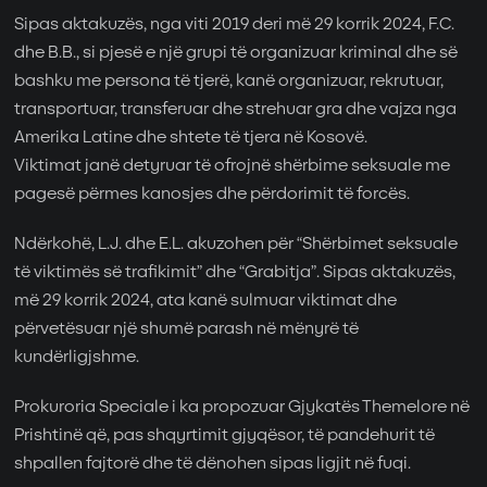
Sipas aktakuzës, nga viti 2019 deri më 29 korrik 2024, F.C.
dhe B.B., si pjesë e një grupi të organizuar kriminal dhe së
bashku me persona të tjerë, kanë organizuar, rekrutuar,
transportuar, transferuar dhe strehuar gra dhe vajza nga
Amerika Latine dhe shtete të tjera në Kosovë.
Viktimat janë detyruar të ofrojnë shërbime seksuale me
pagesë përmes kanosjes dhe përdorimit të forcës.
Ndërkohë, L.J. dhe E.L. akuzohen për “Shërbimet seksuale
të viktimës së trafikimit” dhe “Grabitja”. Sipas aktakuzës,
më 29 korrik 2024, ata kanë sulmuar viktimat dhe
përvetësuar një shumë parash në mënyrë të
kundërligjshme.
Prokuroria Speciale i ka propozuar Gjykatës Themelore në
Prishtinë që, pas shqyrtimit gjyqësor, të pandehurit të
shpallen fajtorë dhe të dënohen sipas ligjit në fuqi.