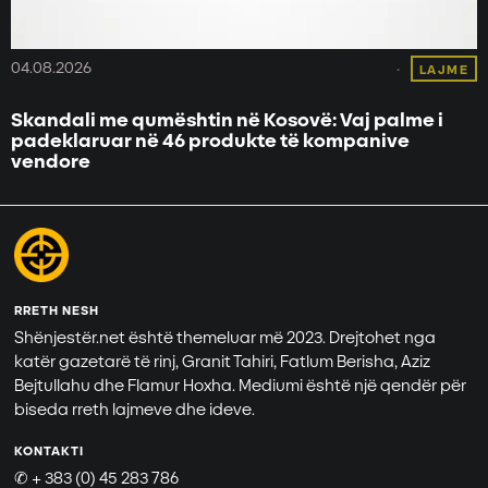
04.08.2026
LAJME
Skandali me qumështin në Kosovë: Vaj palme i
padeklaruar në 46 produkte të kompanive
vendore
RRETH NESH
Shënjestër.net është themeluar më 2023. Drejtohet nga
katër gazetarë të rinj, Granit Tahiri, Fatlum Berisha, Aziz
Bejtullahu dhe Flamur Hoxha. Mediumi është një qendër për
biseda rreth lajmeve dhe ideve.
KONTAKTI
✆ + 383 (0) 45 283 786