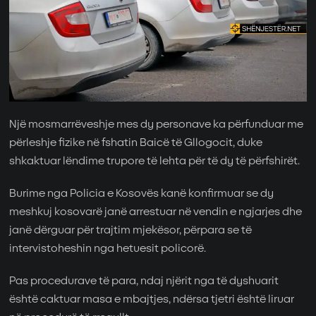
Një mosmarrëveshje mes dy personave ka përfunduar me
përleshje fizike në fshatin Baicë të Gllogocit, duke
shkaktuar lëndime trupore të lehta për të dy të përfshirët.
Burime nga Policia e Kosovës kanë konfirmuar se dy
meshkuj kosovarë janë arrestuar në vendin e ngjarjes dhe
janë dërguar për trajtim mjekësor, përpara se të
intervistoheshin nga hetuesit policorë.
Pas procedurave të para, ndaj njërit nga të dyshuarit
është caktuar masa e mbajtjes, ndërsa tjetri është liruar