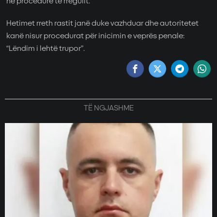
në procedurë të rregullt.
Hetimet rreth rastit janë duke vazhduar dhe autoritetet
kanë nisur procedurat për inicimin e veprës penale:
“Lëndim i lehtë trupor”.
TË NGJASHME