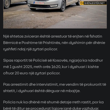
Një shtetas zviceran është arrestuar të enjten në fshatin
Bërrnicë e Poshtme të Prishtinës, nën dyshimin për dhënie
ryshfeti ndaj një zyrtari policor.
Sipas raportit të Policisë së Kosovës, ngjarja ka ndodhur
më 1 gusht 2025, rreth orës 16:20, kur i dyshuari i kishte
ofruar 20 euro një zyrtari policor.
Pas arrestimit dhe intervistimit, me vendim të prokurorit të
shtetit, i dyshuari është dërguar në mbajtje.
Policia nuk ka dhënë më shumë detaje rreth rastit, por ka
bërë të ditur se procedurat ligjore janë duke vazhduar.