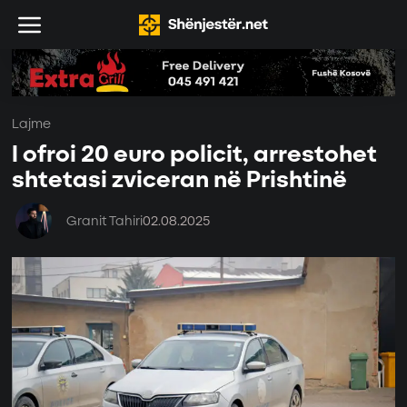
Lajme
I ofroi 20 euro policit, arrestohet
shtetasi zviceran në Prishtinë
Granit Tahiri
02.08.2025