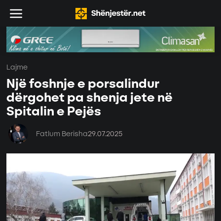
Lajme
Një foshnje e porsalindur
dërgohet pa shenja jete në
Spitalin e Pejës
Fatlum Berisha
29.07.2025