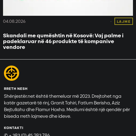
04.08.2026
LAJME
Skandali me qumështin në Kosovë: Vaj palme i
padeklaruar në 46 produkte të kompanive
vendore
RRETH NESH
Shënjestër.net është themeluar më 2023. Drejtohet nga
katër gazetarë të rinj, Granit Tahiri, Fatlum Berisha, Aziz
Bejtullahu dhe Flamur Hoxha. Mediumi është një qendër për
biseda rreth lajmeve dhe ideve.
KONTAKTI
✆ + 383 (0) 45 283 786