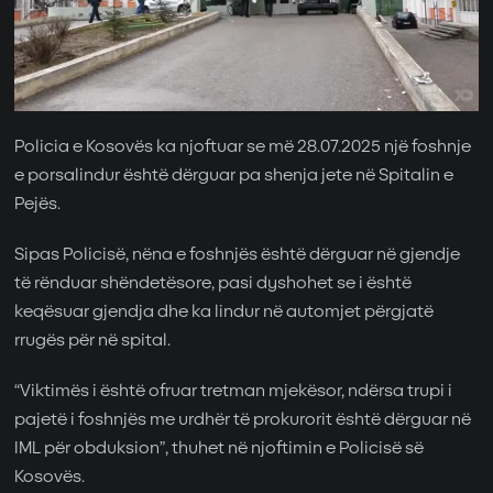
Policia e Kosovës ka njoftuar se më 28.07.2025 një foshnje
e porsalindur është dërguar pa shenja jete në Spitalin e
Pejës.
Sipas Policisë, nëna e foshnjës është dërguar në gjendje
të rënduar shëndetësore, pasi dyshohet se i është
keqësuar gjendja dhe ka lindur në automjet përgjatë
rrugës për në spital.
“Viktimës i është ofruar tretman mjekësor, ndërsa trupi i
pajetë i foshnjës me urdhër të prokurorit është dërguar në
IML për obduksion”, thuhet në njoftimin e Policisë së
Kosovës.