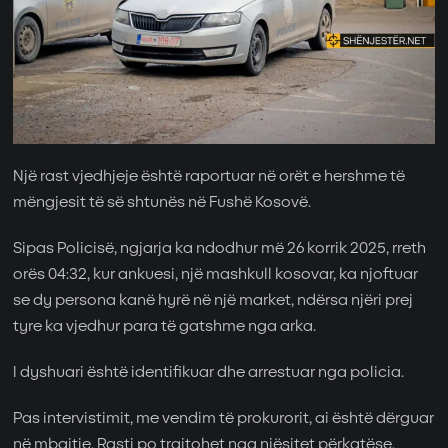
Një rast vjedhjeje është raportuar në orët e hershme të
mëngjesit të së shtunës në Fushë Kosovë.
Sipas Policisë, ngjarja ka ndodhur më 26 korrik 2025, rreth
orës 04:32, kur ankuesi, një mashkull kosovar, ka njoftuar
se dy persona kanë hyrë në një market, ndërsa njëri prej
tyre ka vjedhur para të gatshme nga arka.
I dyshuari është identifikuar dhe arrestuar nga policia.
Pas intervistimit, me vendim të prokurorit, ai është dërguar
në mbajtje. Rasti po trajtohet nga njësitet përkatëse.