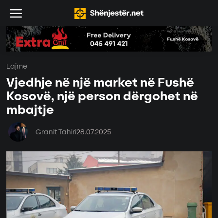
Lajme
Vjedhje në një market në Fushë
Kosovë, një person dërgohet në
mbajtje
Granit Tahiri
28.07.2025