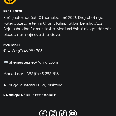
RRETH NESH
Shënjestër.net është themeluar më 2023. Drejtohet nga
katër gazetarë të rinj, Granit Tahiri, Fatlum Berisha, Aziz
Bejtullahu dhe Flamur Hoxha. Mediumi është një qendër për
biseda rreth lajmeve dhe ideve.
KONTAKTI
✆ + 383 (0) 45 283 786
Shenjester.net@gmail.com
Marketing: + 383 (0) 45 283 786
➤ Rruga Mustafa Kruja, Prishtinë.
NA NDIQNI NË RRJETET SOCIALE