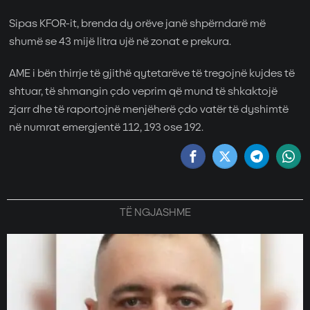
Sipas KFOR-it, brenda dy orëve janë shpërndarë më
shumë se 43 mijë litra ujë në zonat e prekura.
AME i bën thirrje të gjithë qytetarëve të tregojnë kujdes të
shtuar, të shmangin çdo veprim që mund të shkaktojë
zjarr dhe të raportojnë menjëherë çdo vatër të dyshimtë
në numrat emergjentë 112, 193 ose 192.
TË NGJASHME