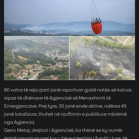
80 vatra të reja zjarri janë raportuar gjatë natës së kaluar,
sipas të dhënave të Agjencisë së Menaxhimit të
Emergjencave. Prej tyre, 35 janë ende aktive, ndërsa 45
janë lokalizuar, thuhet në njoftimin e publikuar mbrëmë
nga Agjencia.
Genc Metaj, drejtori i Agjencisë, ka thënë se ky numër
është raportuar prej kur u bë evidentimi i fundit i tyre, të