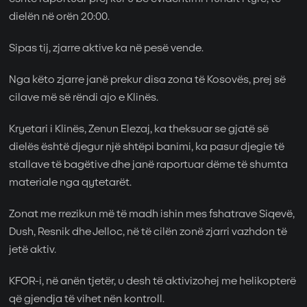
dielën në orën 20:00.
Sipas tij, zjarre aktive ka në pesë vende.
Nga këto zjarre janë prekur disa zona të Kosovës, prej së
cilave më së rëndi ajo e Klinës.
Kryetari i Klinës, Zenun Elezaj, ka theksuar se gjatë së
dielës është djegur një shtëpi banimi, ka pasur djegie të
stallave të bagëtive dhe janë raportuar dëme të shumta
materiale nga qytetarët.
Zonat me rrezikun më të madh ishin mes fshatrave Siqevë,
Dush, Resnik dhe Jelloc, në të cilën zonë zjarri vazhdon të
jetë aktiv.
KFOR-i, në anën tjetër, u desh të aktivizohej me helikopterë
që gjendja të vihet nën kontroll.