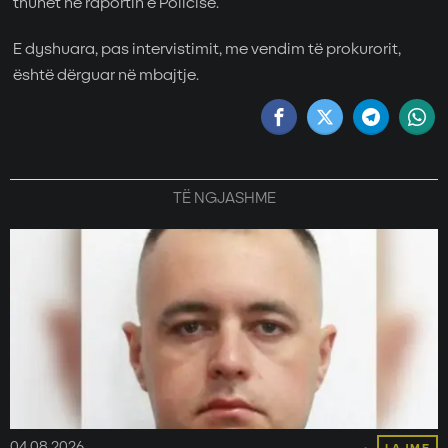
thuhet në raportin e Policisë.
E dyshuara, pas intervistimit, me vendim të prokurorit,
është dërguar në mbajtje.
TË NGJASHME
04.08.2026