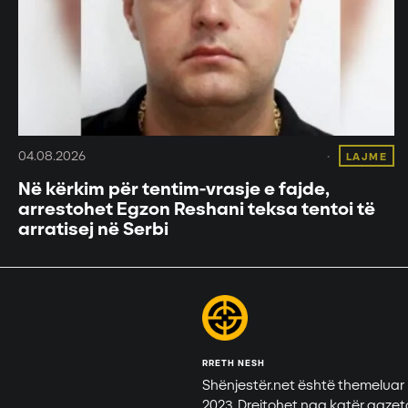
04.08.2026
LAJME
Në kërkim për tentim-vrasje e fajde,
arrestohet Egzon Reshani teksa tentoi të
arratisej në Serbi
RRETH NESH
Shënjestër.net është themeluar
2023. Drejtohet nga katër gazet