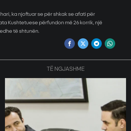
ari, ka njoftuar se për shkak se afati për
ata Kushtetuese përfundon më 26 korrik, një
 edhe të shtunën.
TË NGJASHME