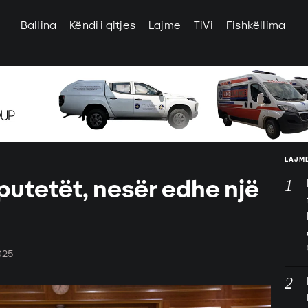
Ballina
Këndi i qitjes
Lajme
TiVi
Fishkëllima
LAJME
utetët, nesër edhe një
025