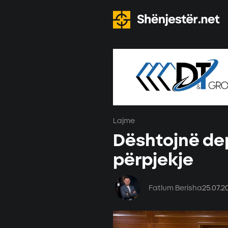
Lajme
Dështojnë dep
përpjekje
Fatlum Berisha
25.07.2