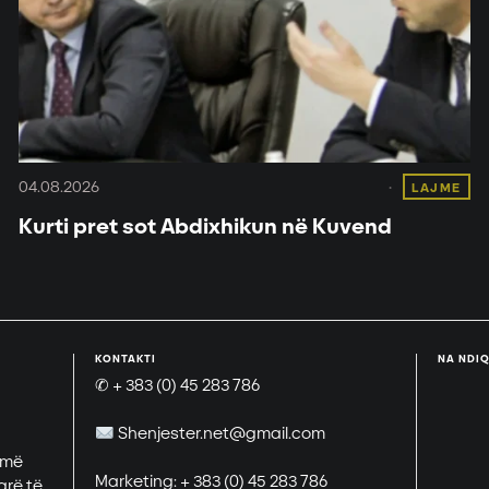
04.08.2026
LAJME
Kurti pret sot Abdixhikun në Kuvend
KONTAKTI
NA NDIQ
✆ + 383 (0) 45 283 786
Shenjester.net@gmail.com
 më
Marketing: + 383 (0) 45 283 786
arë të