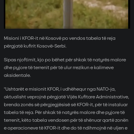
Misioni i KFOR-it në Kosovë po vendos tabela të reja
përgjatë kufirit Kosovë-Serbi.
Sipas njoftimit, kjo po bëhet për shkak të natyrës malore
dhe pyjore të terrenit për të ulur rrezikun e kalimeve
aksidentale.
“Ushtarët e misionit KFOR, i udhëhequr nga NATO-ja,
aktualisht veprojnë përgjatë Vijës Kufitare Administrative,
brenda zonës së përgjegjësisë së KFOR-it, për të instaluar
tabela të reja. Për shkak të natyrës malore dhe pyjore të
terrenit, këto tabela vendosen për të shënuar qartë zonën
e operacioneve të KFOR-it dhe do të ndihmojnë në uljen e