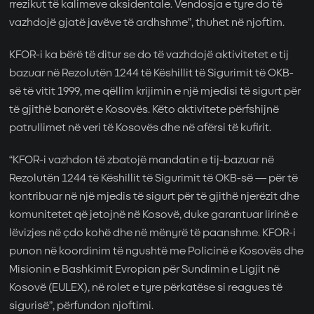
rrezikut të kalimeve aksidentale. Vendosja e tyre do të
vazhdojë gjatë javëve të ardhshme”, thuhet në njoftim.
KFOR-i ka bërë të ditur se do të vazhdojë aktivitetet e tij
bazuar në Rezolutën 1244 të Këshillit të Sigurimit të OKB-
së të vitit 1999, me qëllim krijimin e një mjedisi të sigurt për
të gjithë banorët e Kosovës. Këto aktivitete përfshijnë
patrullimet në veri të Kosovës dhe në afërsi të kufirit.
“KFOR-i vazhdon të zbatojë mandatin e tij-bazuar në
Rezolutën 1244 të Këshillit të Sigurimit të OKB-së — për të
kontribuar në një mjedis të sigurt për të gjithë njerëzit dhe
komunitetet që jetojnë në Kosovë, duke garantuar lirinë e
lëvizjes në çdo kohë dhe në mënyrë të paanshme. KFOR-i
punon në koordinim të ngushtë me Policinë e Kosovës dhe
Misionin e Bashkimit Evropian për Sundimin e Ligjit në
Kosovë (EULEX), në rolet e tyre përkatëse si reagues të
sigurisë”, përfundon njoftimi.