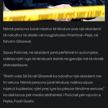
Nëntë persona kanë mbetur të lënduar pas një aksidenti
të ndodhur të dielën në magjistralen Prishtinë–Pejë, në
fshatin Gllarevë.
Sipas Policisë, në aksident janë përfshirë tri automjete,
ndërsa njëri nga të lënduarit është në gjendje më të rëndë
shëndetësore.
“Rreth orës 18:36 në Gllarevë ka ndodhur një aksident me
tri vetura. Nëntë persona janë lënduar, ndërsa sipas
mjekut kujdestar, njëri prej tyre ka pësuar lëndime serioze,”
ka deklaruar për media zëdhënësi i Policisë për rajonin e
Pejës, Fadil Gashi.