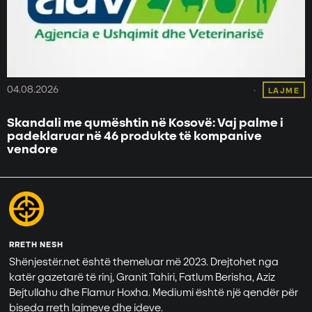
04.08.2026
LAJME
Skandali me qumështin në Kosovë: Vaj palme i
padeklaruar në 46 produkte të kompanive
vendore
RRETH NESH
Shënjestër.net është themeluar më 2023. Drejtohet nga
katër gazetarë të rinj, Granit Tahiri, Fatlum Berisha, Aziz
Bejtullahu dhe Flamur Hoxha. Mediumi është një qendër për
biseda rreth lajmeve dhe ideve.