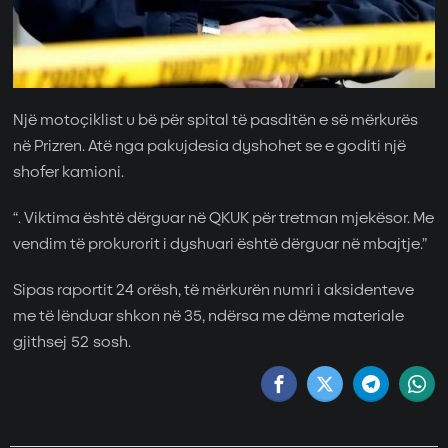
Një motoçiklist u bë për spital të pasditën e së mërkurës
në Prizren. Atë nga pakujdesia dyshohet se e goditi një
shofer kamioni.
“. Viktima është dërguar në QKUK për tretman mjekësor. Me
vendim të prokurorit i dyshuari është dërguar në mbajtje.”
Sipas raportit 24 orësh, të mërkurën numri i aksidenteve
me të lënduar shkon në 35, ndërsa me dëme materiale
gjithsej 52 sosh.