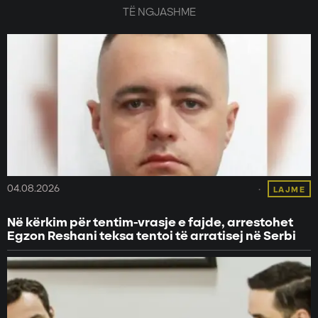
TË NGJASHME
04.08.2026
LAJME
Në kërkim për tentim-vrasje e fajde, arrestohet
Egzon Reshani teksa tentoi të arratisej në Serbi