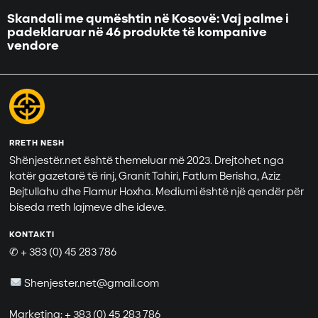
Skandali me qumështin në Kosovë: Vaj palme i
padeklaruar në 46 produkte të kompanive
vendore
RRETH NESH
Shënjestër.net është themeluar më 2023. Drejtohet nga
katër gazetarë të rinj, Granit Tahiri, Fatlum Berisha, Aziz
Bejtullahu dhe Flamur Hoxha. Mediumi është një qendër për
biseda rreth lajmeve dhe ideve.
KONTAKTI
✆ + 383 (0) 45 283 786
Shenjester.net@gmail.com
Marketing: + 383 (0) 45 283 786