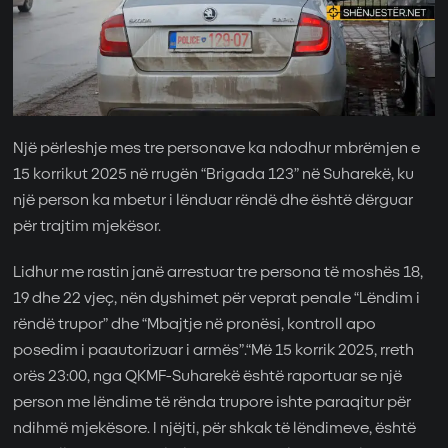
Një përleshje mes tre personave ka ndodhur mbrëmjen e
15 korrikut 2025 në rrugën “Brigada 123” në Suharekë, ku
një person ka mbetur i lënduar rëndë dhe është dërguar
për trajtim mjekësor.
Lidhur me rastin janë arrestuar tre persona të moshës 18,
19 dhe 22 vjeç, nën dyshimet për veprat penale “Lëndim i
rëndë trupor” dhe “Mbajtje në pronësi, kontroll apo
posedim i paautorizuar i armës”.“Më 15 korrik 2025, rreth
orës 23:00, nga QKMF-Suharekë është raportuar se një
person me lëndime të rënda trupore ishte paraqitur për
ndihmë mjekësore. I njëjti, për shkak të lëndimeve, është