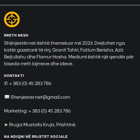
RRETH NESH
Shënjestër.net është themeluar më 2023. Drejtohet nga
katër gazetarë të rinj, Granit Tahiri, Fatlum Berisha, Aziz
Bejtullahu dhe Flamur Hoxha. Mediumi është një qendër për
biseda rreth lajmeve dhe ideve.
KONTAKTI
✆ + 383 (0) 45 283 786
Shenjester.net@gmail.com
Marketing: + 383 (0) 45 283 786
➤ Rruga Mustafa Kruja, Prishtinë.
NA NDIQNI NË RRJETET SOCIALE