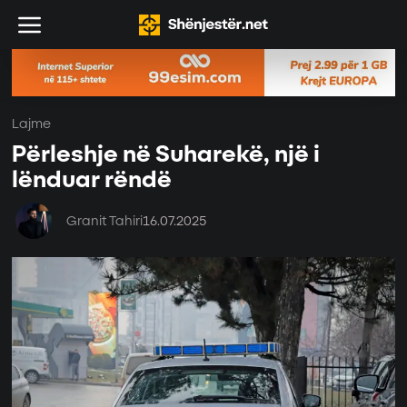
Lajme
Përleshje në Suharekë, një i
lënduar rëndë
Granit Tahiri
16.07.2025