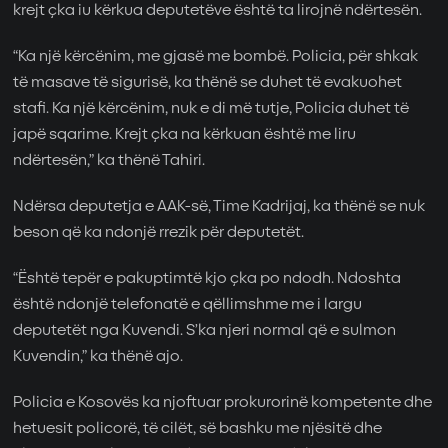
krejt çka iu kërkua deputetëve është ta lirojnë ndërtesën.
“Ka një kërcënim, me gjasë me bombë. Policia, për shkak
të masave të sigurisë, ka thënë se duhet të evakuohet
stafi. Ka një kërcënim, nuk e di më tutje, Policia duhet të
japë sqarime. Krejt çka na kërkuan është me liru
ndërtesën,” ka thënë Tahiri.
Ndërsa deputetja e AAK-së, Time Kadrijaj, ka thënë se nuk
beson që ka ndonjë rrezik për deputetët.
“Është tepër e pakuptimtë kjo çka po ndodh. Ndoshta
është ndonjë telefonatë e qëllimshme me i largu
deputetët nga Kuvendi. S’ka njeri normal që e sulmon
Kuvendin,” ka thënë ajo.
Policia e Kosovës ka njoftuar prokurorinë kompetente dhe
hetuesit policorë, të cilët, së bashku me njësitë dhe