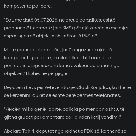
kompetente policore.
“Sot, me datë 05.07.2025, në orët e paraditës, është
pranuar një informatë (me SMS) për një kërcënim me mjet
shpërthyes në objektin shtetëror të RKS-së.
Me të pranuar informatën, janë angazhuar njësitë
kompetente policore, të cilat fillimisht kanë bërë
perimetrin e sigurisë dhe kanë evakuar personat nga
objektet,” thuhet në përgjigje.
Deputeti i Lëvizjes Vetëvendosje, Glauk Konjufca, ka thënë
se kërcënimi duket se është bërë përmes telefonatës.
“Kërcënimi ka qenë i qartë, policia po mendon ashtu, të
gjitha grupet parlamentare po i binden këtij vendimi.”
Abelard Tahiri, deputet nga radhët e PDK-së, ka thënë se