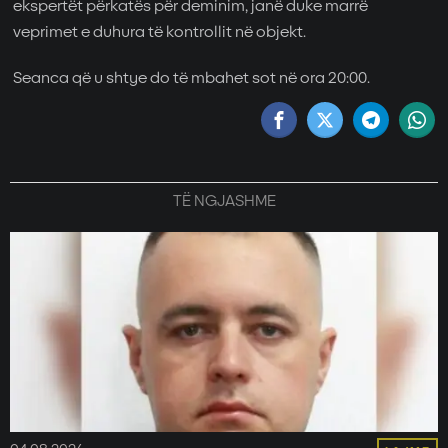
ekspertët përkatës për deminim, janë duke marrë
veprimet e duhura të kontrollit në objekt.
Seanca që u shtye do të mbahet sot në ora 20:00.
TË NGJASHME