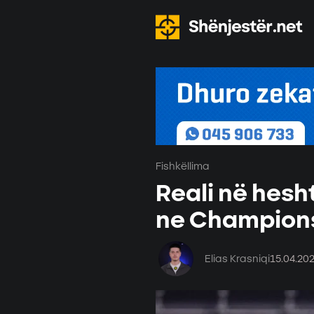
Fishkëllima
Reali në hesht
ne Champion
Elias Krasniqi
15.04.20