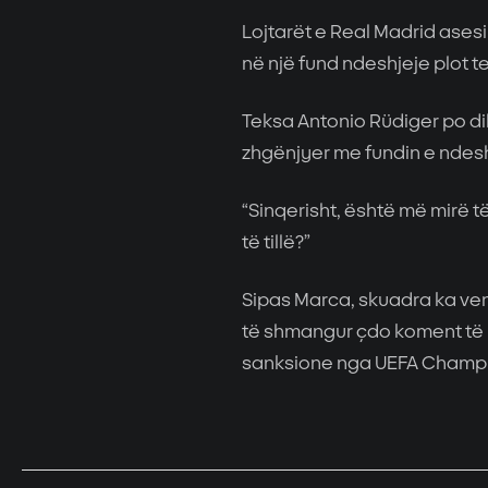
Lojtarët e Real Madrid ases
në një fund ndeshjeje plot 
Teksa Antonio Rüdiger po dil
zhgënjyer me fundin e ndeshj
“Sinqerisht, është më mirë 
të tillë?”
Sipas Marca, skuadra ka ven
të shmangur çdo koment të n
sanksione nga UEFA Champ