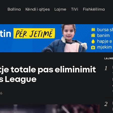
Ballina
Këndi i qitjes
Lajme
TiVi
Fishkëllima
LAJME
je totale pas eliminimit
s League
26