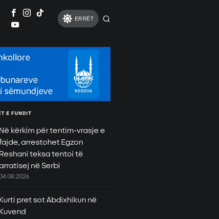
ERRËT
T E FUNDIT
Në kërkim për tentim-vrasje e
fajde, arrestohet Egzon
Reshani teksa tentoi të
arratisej në Serbi
04.08.2026
Kurti pret sot Abdixhikun në
Kuvend