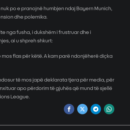
i nuk po e pranojnë humbjen ndaj Bayern Munich,
tension dhe polemika.
te nga fusha, i dukshëm i frustruar dhe i
es, ai u shpreh shkurt:
të mos flas për këtë. A kam parë ndonjëherë diçka
dosur të mos japë deklarata tjera për media, për
xituar apo përdorim të gjuhës që mund të sjellë
ions League.