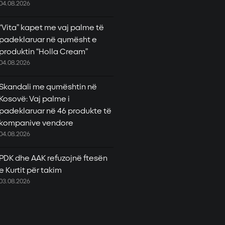
04.08.2026
“Vita” kapet me vaj palme të
padeklaruar në qumësht e
produktin “Holla Cream”
04.08.2026
Skandali me qumështin në
Kosovë: Vaj palme i
padeklaruar në 46 produkte të
kompanive vendore
04.08.2026
PDK dhe AAK refuzojnë ftesën
e Kurtit për takim
03.08.2026