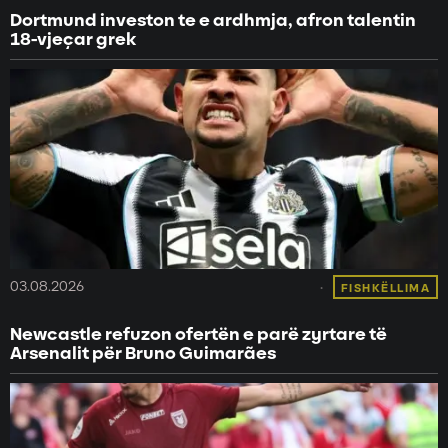
Dortmund investon te e ardhmja, afron talentin
18-vjeçar grek
03.08.2026
FISHKËLLIMA
Newcastle refuzon ofertën e parë zyrtare të
Arsenalit për Bruno Guimarães