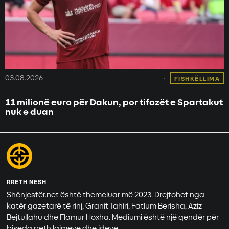
03.08.2026
FISHKËLLIMA
11 milionë euro për Dakun, por tifozët e Spartakut
nuk e duan
RRETH NESH
Shënjestër.net është themeluar më 2023. Drejtohet nga
katër gazetarë të rinj, Granit Tahiri, Fatlum Berisha, Aziz
Bejtullahu dhe Flamur Hoxha. Mediumi është një qendër për
biseda rreth lajmeve dhe ideve.