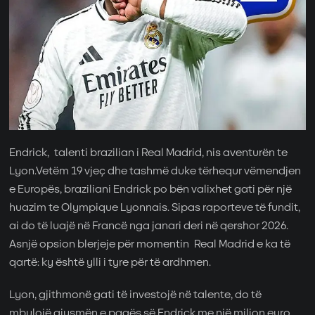
Endrick, talenti brazilian i Real Madrid, nis aventurën te
Lyon.Vetëm 19 vjeç dhe tashmë duke tërhequr vëmendjen
e Europës, braziliani Endrick po bën valixhet gati për një
huazim te Olympique Lyonnais. Sipas raporteve të fundit,
ai do të luajë në Francë nga janari deri në qershor 2026.
Asnjë opsion blerjeje për momentin Real Madrid e ka të
qartë: ky është ylli i tyre për të ardhmen.
Lyon, gjithmonë gati të investojë në talente, do të
mbulojë gjysmën e pagës së Endrick me një milion euro