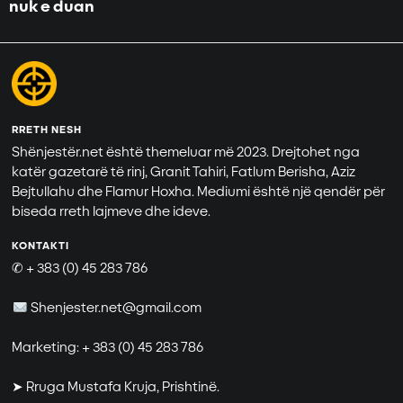
nuk e duan
RRETH NESH
Shënjestër.net është themeluar më 2023. Drejtohet nga
katër gazetarë të rinj, Granit Tahiri, Fatlum Berisha, Aziz
Bejtullahu dhe Flamur Hoxha. Mediumi është një qendër për
biseda rreth lajmeve dhe ideve.
KONTAKTI
✆ + 383 (0) 45 283 786
Shenjester.net@gmail.com
Marketing: + 383 (0) 45 283 786
➤ Rruga Mustafa Kruja, Prishtinë.