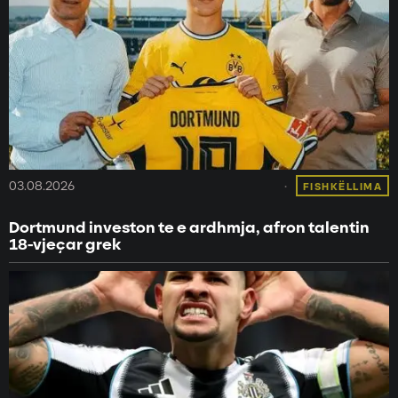
03.08.2026
FISHKËLLIMA
Dortmund investon te e ardhmja, afron talentin
18-vjeçar grek