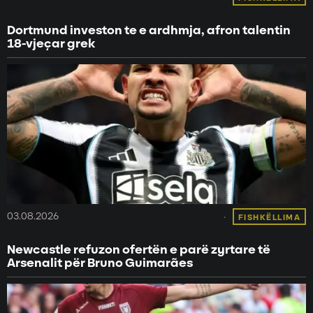
Dortmund investon te e ardhmja, afron talentin
18-vjeçar grek
03.08.2026
FISHKËLLIMA
Newcastle refuzon ofertën e parë zyrtare të
Arsenalit për Bruno Guimarães