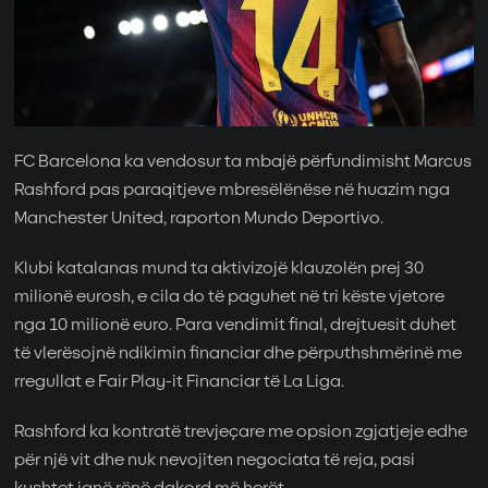
FC Barcelona ka vendosur ta mbajë përfundimisht Marcus
Rashford pas paraqitjeve mbresëlënëse në huazim nga
Manchester United, raporton Mundo Deportivo.
Klubi katalanas mund ta aktivizojë klauzolën prej 30
milionë eurosh, e cila do të paguhet në tri këste vjetore
nga 10 milionë euro. Para vendimit final, drejtuesit duhet
të vlerësojnë ndikimin financiar dhe përputhshmërinë me
rregullat e Fair Play-it Financiar të La Liga.
Rashford ka kontratë trevjeçare me opsion zgjatjeje edhe
për një vit dhe nuk nevojiten negociata të reja, pasi