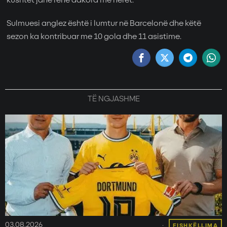
kushtet janë rënë dakord më herët.
Sulmuesi anglez është i lumtur në Barcelonë dhe këtë
sezon ka kontribuar me 10 gola dhe 11 asistime.
TË NGJASHME
03.08.2026
FISHKËLLIMA