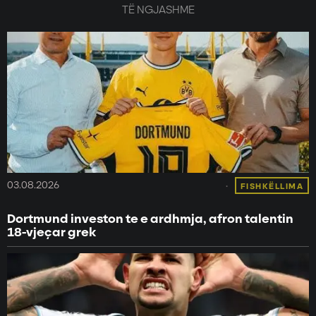
TË NGJASHME
03.08.2026
FISHKËLLIMA
Dortmund investon te e ardhmja, afron talentin
18-vjeçar grek