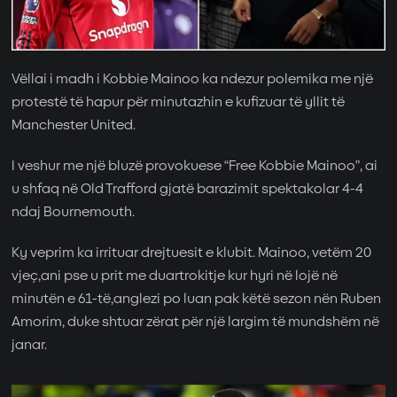
Vëllai i madh i Kobbie Mainoo ka ndezur polemika me një
protestë të hapur për minutazhin e kufizuar të yllit të
Manchester United.
I veshur me një bluzë provokuese “Free Kobbie Mainoo”, ai
u shfaq në Old Trafford gjatë barazimit spektakolar 4-4
ndaj Bournemouth.
Ky veprim ka irrituar drejtuesit e klubit. Mainoo, vetëm 20
vjeç,ani pse u prit me duartrokitje kur hyri në lojë në
minutën e 61-të,anglezi po luan pak këtë sezon nën Ruben
Amorim, duke shtuar zërat për një largim të mundshëm në
janar.