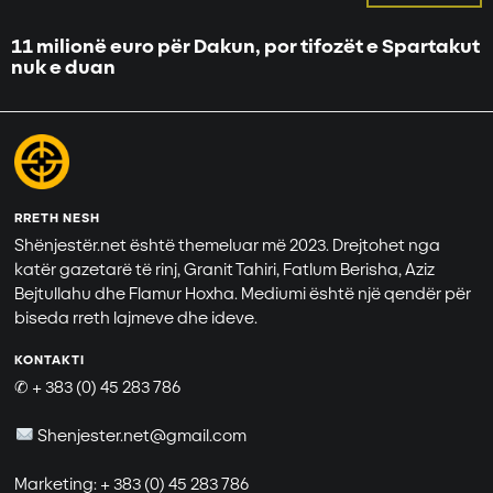
11 milionë euro për Dakun, por tifozët e Spartakut
nuk e duan
RRETH NESH
Shënjestër.net është themeluar më 2023. Drejtohet nga
katër gazetarë të rinj, Granit Tahiri, Fatlum Berisha, Aziz
Bejtullahu dhe Flamur Hoxha. Mediumi është një qendër për
biseda rreth lajmeve dhe ideve.
KONTAKTI
✆ + 383 (0) 45 283 786
Shenjester.net@gmail.com
Marketing: + 383 (0) 45 283 786