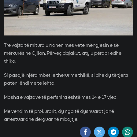
Tre vajza të mitura u rrahën mes vete mëngjesin e së
mërkurës në Gjilan. Përveç dajakut, aty u përdor edhe
thika.
Si pasojë, njëra mbeti e therur me thikë, si dhe dy të tjera
patën lëndime të lehta.
Mosha e vajzave të përfshira është mes 14 e 17 vjeç.
Me vendim të prokurorit, dy nga të dyshuarat janë
arrestuar dhe dërguar në mbajtje.