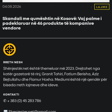
04.08.2026
LAJME
Skandali me qumështin në Kosovë: Vaj palme i
padeklaruar në 46 produkte të kompanive
vendore
RRETH NESH
Shënjestër.net është themeluar më 2023. Drejtohet nga
katër gazetarë të rinj, Granit Tahiri, Fatlum Berisha, Aziz
Bejtullahu dhe Flamur Hoxha. Mediumi është një qendër për
biseda rreth lajmeve dhe ideve.
KONTAKTI
✆ + 383 (0) 45 283 786
Shenjester.net@gmail.com