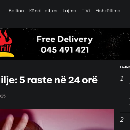
Ballina
Këndi i qitjes
Lajme
TiVi
Fishkëllima
LAJME
je: 5 raste në 24 orë
025