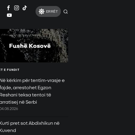
ERRËT
T E FUNDIT
Në kërkim për tentim-vrasje e
fajde, arrestohet Egzon
Reshani teksa tentoi të
arratisej në Serbi
04.08.2026
Kurti pret sot Abdixhikun në
Kuvend