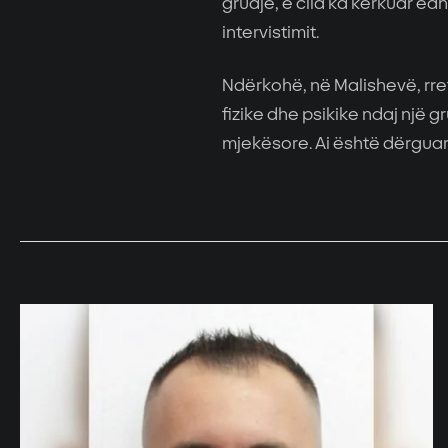
gruaje, e cila ka kërkuar ed
intervistimit.
Ndërkohë, në Malishevë, rret
fizike dhe psikike ndaj një g
mjekësore. Ai është dërguar 