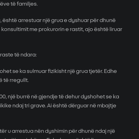
ve të familjes.
20, është arrestuar një grua e dyshuar për dhunë
 konsultimit me prokurorin e rastit, ajo është liruar
raste të ndara:
het se ka sulmuar fizikisht një grua tjetër. Edhe
 të rregullt.
00, një burrë në gjendje të dehur dyshohet se ka
ikike ndaj tri grave. Ai është dërguar në mbajtje
jetër u arrestua nën dyshimin për dhunë ndaj një