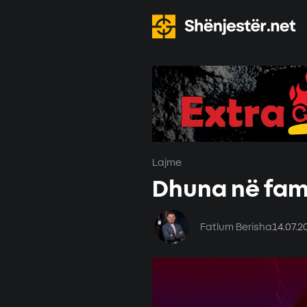
Lajme
Dhuna në famil
Fatlum Berisha
14.07.2