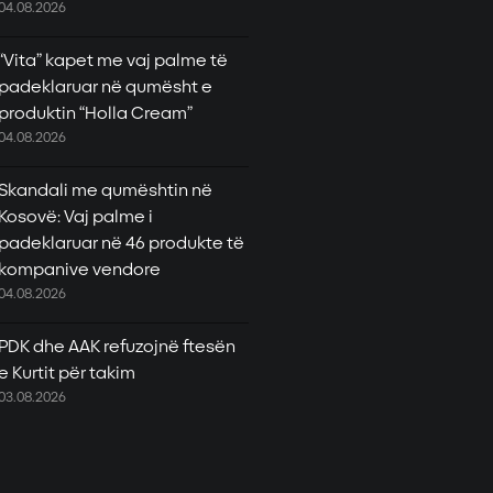
04.08.2026
“Vita” kapet me vaj palme të
padeklaruar në qumësht e
produktin “Holla Cream”
04.08.2026
Skandali me qumështin në
Kosovë: Vaj palme i
padeklaruar në 46 produkte të
kompanive vendore
04.08.2026
PDK dhe AAK refuzojnë ftesën
e Kurtit për takim
03.08.2026