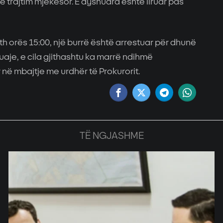
he trajtim mjekësor. E dyshuara është liruar pas
h orës 15:00, një burrë është arrestuar për dhunë
ruaje, e cila gjithashtu ka marrë ndihmë
në mbajtje me urdhër të Prokurorit.
TË NGJASHME