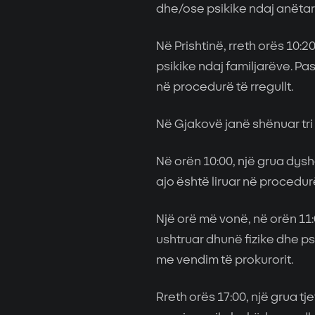
dhe/ose psikike ndaj anëtarë
Në Prishtinë, rreth orës 10:
psikike ndaj familjarëve. Pas
në procedurë të rregullt.
Në Gjakovë janë shënuar tri 
Në orën 10:00, një grua dysho
ajo është liruar në procedurë
Një orë më vonë, në orën 11:
ushtruar dhunë fizike dhe ps
me vendim të prokurorit.
Rreth orës 17:00, një grua t