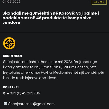
04.08.2026
LAJME
Skandali me qumështin në Kosovë: Vaj palme i
padeklaruar në 46 produkte të kompanive
vendore
RRETH NESH
Shënjestër.net është themeluar më 2023. Drejtohet nga
katër gazetarë të rinj, Granit Tahiri, Fatlum Berisha, Aziz
Bejtullahu dhe Flamur Hoxha. Mediumi është një qendër për
biseda rreth lajmeve dhe ideve.
KONTAKTI
✆ + 383 (0) 45 283 786
Shenjester.net@gmail.com