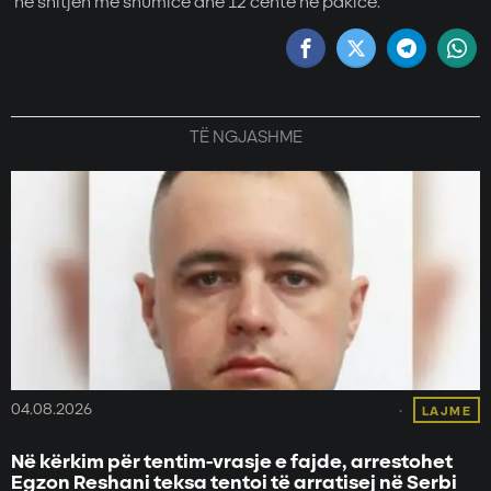
në shitjen me shumicë dhe 12 centë në pakicë.
TË NGJASHME
04.08.2026
LAJME
Në kërkim për tentim-vrasje e fajde, arrestohet
Egzon Reshani teksa tentoi të arratisej në Serbi