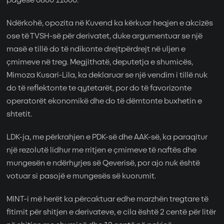
pagesë 0800 11000.
Ndërkohë, opozita në Kuvend ka kërkuar heqjen e akcizës
ose të TVSH-së për derivatet, duke argumentuar se një
masë e tillë do të ndikonte drejtpërdrejt në uljen e
çmimeve në treg. Megjithatë, deputetja e shumicës,
Mimoza Kusari-Lila, ka deklaruar se një vendim i tillë nuk
do të reflektonte te qytetarët, por do të favorizonte
operatorët ekonomikë dhe do të dëmtonte buxhetin e
shtetit.
LDK-ja, me përkrahjen e PDK-së dhe AAK-së, ka paraqitur
një rezolutë lidhur me rritjen e çmimeve të naftës dhe
mungesën e ndërhyrjes së Qeverisë, por ajo nuk është
votuar si pasojë e mungesës së kuorumit.
MINT-i më herët ka përcaktuar edhe marzhën tregtare të
fitimit për shitjen e derivateve, e cila është 2 centë për litër