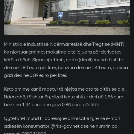
Ministria e Industrisë, Ndërmarrësisë dhe Tregtisë (MINT)
ka njoftuar çmimet maksimale të lejuara për derivatet
këtë të hënë. Sipas njoftimit, nafta (dizeli) mund të shitet
deri në 1.84 euro për litër, benzina deri në 1.44 euro, ndërsa
gazi deri në 0.89 euro për litër.
Këto çmime kanë mbetur të njëjta me ato të ditës së diel.
Ndërkohë, të shtunën, dizeli ishte shitur deri në 1.86 euro,
benzina 1.44 euro dhe gazi 0.85 euro për litër.
Qytetarët mund t’i adresojnë ankesat e tyre në e-mail
adresën konsumatori@rks-gov.net ose në numrin pa