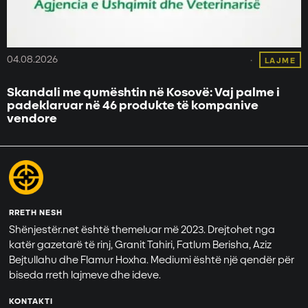
04.08.2026
LAJME
Skandali me qumështin në Kosovë: Vaj palme i
padeklaruar në 46 produkte të kompanive
vendore
RRETH NESH
Shënjestër.net është themeluar më 2023. Drejtohet nga
katër gazetarë të rinj, Granit Tahiri, Fatlum Berisha, Aziz
Bejtullahu dhe Flamur Hoxha. Mediumi është një qendër për
biseda rreth lajmeve dhe ideve.
KONTAKTI