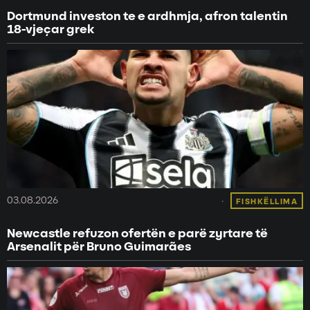
Dortmund investon te e ardhmja, afron talentin
18-vjeçar grek
03.08.2026
FISHKËLLIMA
Newcastle refuzon ofertën e parë zyrtare të
Arsenalit për Bruno Guimarães