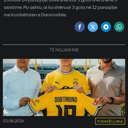
zhvilluar 24 paraqitje, duke shënuar 3 gola dhe dhënë 3
asistime. Po ashtu, ai ka shënuar 3 gola në 12 paraqitje
me kombëtaren e Danimarkës.
TË NGJASHME
03.08.2026
FISHKËLLIMA