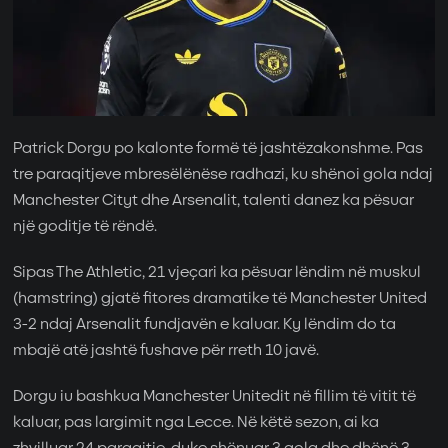
Patrick Dorgu po kalonte formë të jashtëzakonshme. Pas
tre paraqitjeve mbresëlënëse radhazi, ku shënoi gola ndaj
Manchester Cityt dhe Arsenalit, talenti danez ka pësuar
një goditje të rëndë.
Sipas The Athletic, 21 vjeçari ka pësuar lëndim në muskul
(hamstring) gjatë fitores dramatike të Manchester United
3-2 ndaj Arsenalit fundjavën e kaluar. Ky lëndim do ta
mbajë atë jashtë fushave për rreth 10 javë.
Dorgu iu bashkua Manchester Unitedit në fillim të vitit të
kaluar, pas largimit nga Lecce. Në këtë sezon, ai ka