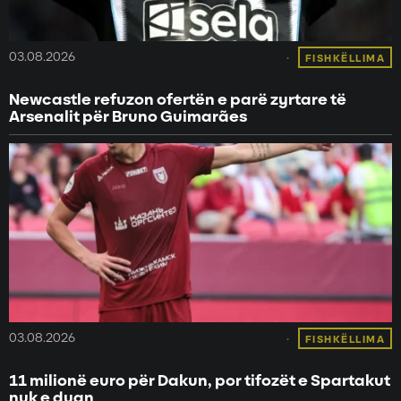
03.08.2026
FISHKËLLIMA
Newcastle refuzon ofertën e parë zyrtare të
Arsenalit për Bruno Guimarães
03.08.2026
FISHKËLLIMA
11 milionë euro për Dakun, por tifozët e Spartakut
nuk e duan