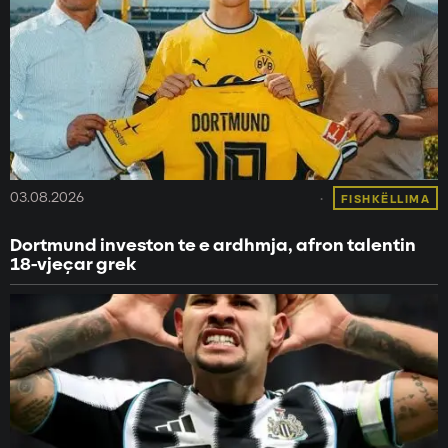
03.08.2026
FISHKËLLIMA
Dortmund investon te e ardhmja, afron talentin
18-vjeçar grek