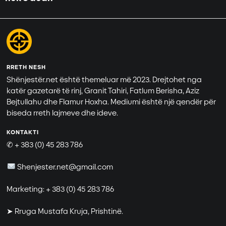
RRETH NESH
Shënjestër.net është themeluar më 2023. Drejtohet nga
katër gazetarë të rinj, Granit Tahiri, Fatlum Berisha, Aziz
Bejtullahu dhe Flamur Hoxha. Mediumi është një qendër për
biseda rreth lajmeve dhe ideve.
KONTAKTI
✆ + 383 (0) 45 283 786
Shenjester.net@gmail.com
Marketing: + 383 (0) 45 283 786
➤ Rruga Mustafa Kruja, Prishtinë.