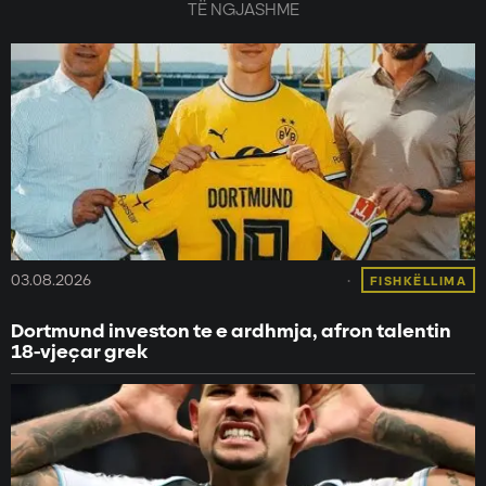
TË NGJASHME
03.08.2026
FISHKËLLIMA
Dortmund investon te e ardhmja, afron talentin
18-vjeçar grek