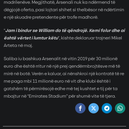
madrilenëve. Megjithatë, Arsenali nuk ka ndërmend të
dëgjojë oferta, pasi lojtari shihet si thelbësor në ndërtimin
e një skuadre pretendente për trofe madhorë.
“
Jam i bindur se William do të qëndrojë. Kemi folur dhe ai
është vërtet i lumtur këtu
”, kishte deklaruar trajneri Mikel
Arteta në maj.
Saliba iu bashkua Arsenalit në vitin 2019 për 30 milionë
euro dhe është rritur në një prej qendërmbrojtësve më të
mirë në botë. Verën e kaluar, ai nënshkroi një kontratë të re
me paga mbi 11 milionë euro në vit dhe klubi është i
gatshëm të përmirësojë edhe më tej kushtet e tij për ta
mbajtur në “Emirates Stadium” për shumë vite të tjera.