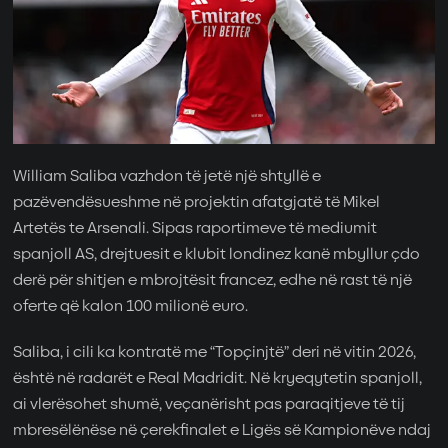
William Saliba vazhdon të jetë një shtyllë e
pazëvendësueshme në projektin afatgjatë të Mikel
Artetës te Arsenali. Sipas raportimeve të mediumit
spanjoll AS, drejtuesit e klubit londinez kanë mbyllur çdo
derë për shitjen e mbrojtësit francez, edhe në rast të një
oferte që kalon 100 milionë euro.
Saliba, i cili ka kontratë me “Topçinjtë” deri në vitin 2026,
është në radarët e Real Madridit. Në kryeqytetin spanjoll,
ai vlerësohet shumë, veçanërisht pas paraqitjeve të tij
mbresëlënëse në çerekfinalet e Ligës së Kampionëve ndaj