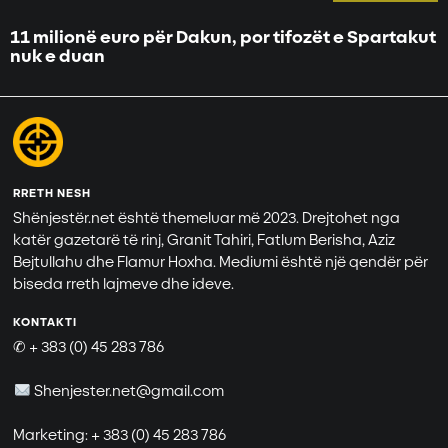
11 milionë euro për Dakun, por tifozët e Spartakut
nuk e duan
RRETH NESH
Shënjestër.net është themeluar më 2023. Drejtohet nga
katër gazetarë të rinj, Granit Tahiri, Fatlum Berisha, Aziz
Bejtullahu dhe Flamur Hoxha. Mediumi është një qendër për
biseda rreth lajmeve dhe ideve.
KONTAKTI
✆ + 383 (0) 45 283 786
Shenjester.net@gmail.com
Marketing: + 383 (0) 45 283 786