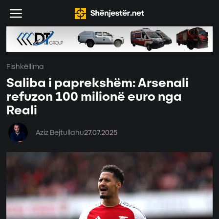
Fishkëllima
Saliba i paprekshëm: Arsenali
refuzon 100 milionë euro nga
Reali
Aziz Bejtullahu
27.07.2025