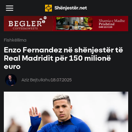
Fishkëllima
Enzo Fernandez në shënjestër të
Real Madridit për 150 milionë
euro
Aziz Bejtullahu
18.07.2025