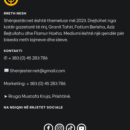
RRETH NESH
Shënjestër.net është themeluar më 2023. Drejtohet nga
katër gazetarë të rinj, Granit Tahiri, Fatlum Berisha, Aziz
Bejtullahu dhe Flamur Hoxha. Mediumi është një qendër për
biseda rreth lajmeve dhe ideve.
KONTAKTI
✆ + 383 (0) 45 283 786
Shenjester.net@gmail.com
Marketing: + 383 (0) 45 283 786
➤ Rruga Mustafa Kruja, Prishtinë.
NA NDIQNI NË RRJETET SOCIALE