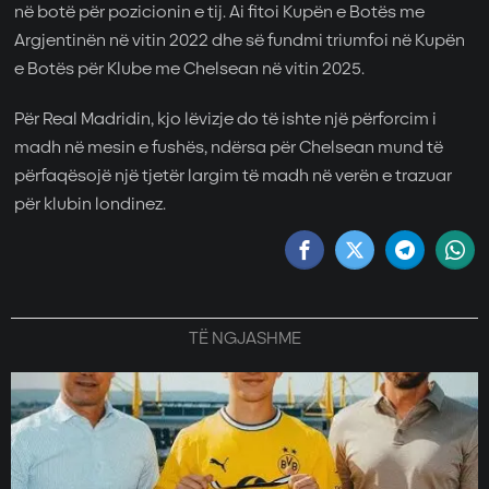
në botë për pozicionin e tij. Ai fitoi Kupën e Botës me
Argjentinën në vitin 2022 dhe së fundmi triumfoi në Kupën
e Botës për Klube me Chelsean në vitin 2025.
Për Real Madridin, kjo lëvizje do të ishte një përforcim i
madh në mesin e fushës, ndërsa për Chelsean mund të
përfaqësojë një tjetër largim të madh në verën e trazuar
për klubin londinez.
TË NGJASHME