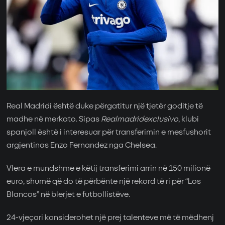
Real Madridi është duke përgatitur një tjetër goditje të
madhe në merkato. Sipas
Realmadridexclusivo
, klubi
spanjoll është i interesuar për transferimin e mesfushorit
argjentinas Enzo Fernandez nga Chelsea.
Vlera e mundshme e këtij transferimi arrin në 150 milionë
euro, shumë që do të përbënte një rekord të ri për “Los
Blancos” në blerjet e futbollistëve.
24-vjeçari konsiderohet një prej talenteve më të mëdhenj