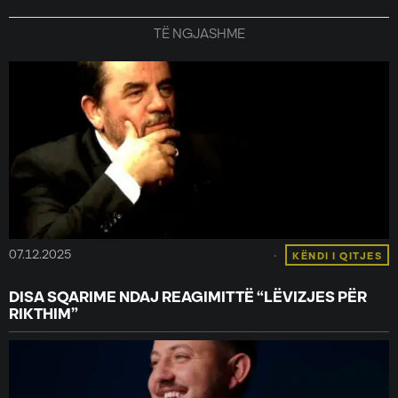
TË NGJASHME
07.12.2025
KËNDI I QITJES
DISA SQARIME NDAJ REAGIMIT TË “LËVIZJES PËR
RIKTHIM”