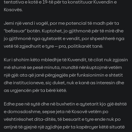
tentativa e kotë e 19-të për ta konstituuar Kuvendin e
Kosovës.
Jemi një vend i vogël, por me potencial të madh për ta
“befasuar” botën. Kuptohet, jo gjithmonë për të mirë dhe
jo gjithmonë nga qytetarët e vendit, por shpeshherë nga
vetë të zgjedhurit e tyre – pra, politikanët tanë.
Kur i shohim këto mbledhje të Kuvendit, të cilat nuk zgjasin
më shumë se pesë minuta, mundtë nënkuptojmë vetëm
një gjë: ata që janë përgjegjës për funksionimin e shtetit
dhe institucioneve, siç duket, nuk e kanë as interesin dhe
as urgjencën për ta bërë këtë.
Edhe pse në sytë dhe në buxhetin e qytetarit kjo gjë është
e domosdoshme, sepse jeta në Kosovë vetëm po
vështirësohet dita-ditës, të besuarit e tyre ende nuk po
arrijnë të gjejnë një zgjidhje për ta kapërcyer këtë situatë