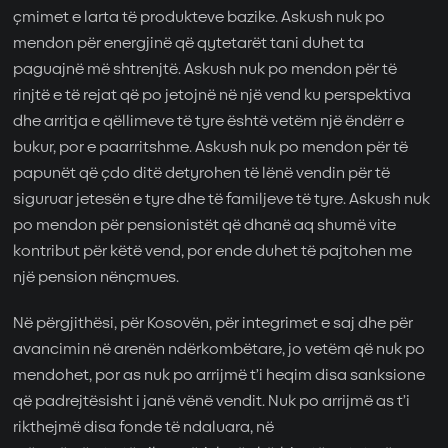
çmimet e larta të produkteve bazike. Askush nuk po
mendon për energjinë që qytetarët tani duhet ta
paguajnë më shtrenjtë. Askush nuk po mendon për të
rinjtë e të rejat që po jetojnë në një vend ku perspektiva
dhe arritja e qëllimeve të tyre është vetëm një ëndërr e
bukur, por e paarritshme. Askush nuk po mendon për të
papunët që çdo ditë detyrohen të lënë vendin për të
siguruar jetesën e tyre dhe të familjeve të tyre. Askush nuk
po mendon për pensionistët që dhanë aq shumë vite
kontribut për këtë vend, por ende duhet të pajtohen me
një pension nënçmues.
Në përgjithësi, për Kosovën, për integrimet e saj dhe për
avancimin në arenën ndërkombëtare, jo vetëm që nuk po
mendohet, por as nuk po arrijmë t’i heqim disa sanksione
që padrejtësisht i janë vënë vendit. Nuk po arrijmë as t’i
rikthejmë disa fonde të ndaluara, në