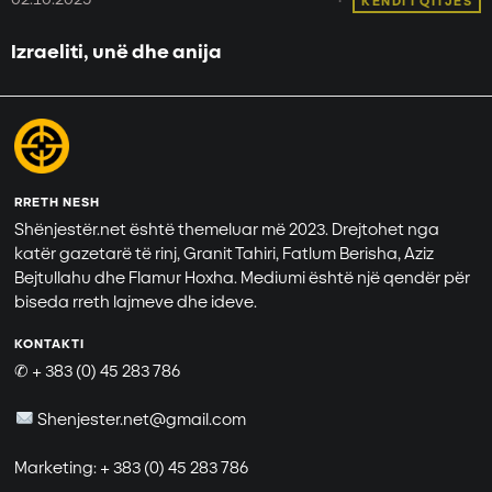
KËNDI I QITJES
Izraeliti, unë dhe anija
RRETH NESH
Shënjestër.net është themeluar më 2023. Drejtohet nga
katër gazetarë të rinj, Granit Tahiri, Fatlum Berisha, Aziz
Bejtullahu dhe Flamur Hoxha. Mediumi është një qendër për
biseda rreth lajmeve dhe ideve.
KONTAKTI
✆ + 383 (0) 45 283 786
Shenjester.net@gmail.com
Marketing: + 383 (0) 45 283 786