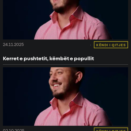
24.11.2025
KËNDI I QITJES
Kerret e pushtetit, këmbët e popullit
02.10.2025