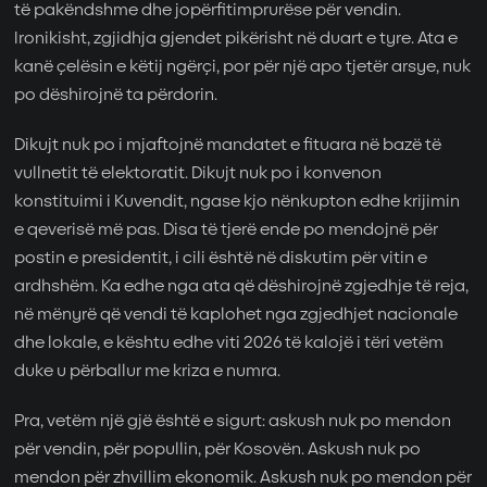
të pakëndshme dhe jopërfitimprurëse për vendin.
Ironikisht, zgjidhja gjendet pikërisht në duart e tyre. Ata e
kanë çelësin e këtij ngërçi, por për një apo tjetër arsye, nuk
po dëshirojnë ta përdorin.
Dikujt nuk po i mjaftojnë mandatet e fituara në bazë të
vullnetit të elektoratit. Dikujt nuk po i konvenon
konstituimi i Kuvendit, ngase kjo nënkupton edhe krijimin
e qeverisë më pas. Disa të tjerë ende po mendojnë për
postin e presidentit, i cili është në diskutim për vitin e
ardhshëm. Ka edhe nga ata që dëshirojnë zgjedhje të reja,
në mënyrë që vendi të kaplohet nga zgjedhjet nacionale
dhe lokale, e kështu edhe viti 2026 të kalojë i tëri vetëm
duke u përballur me kriza e numra.
Pra, vetëm një gjë është e sigurt: askush nuk po mendon
për vendin, për popullin, për Kosovën. Askush nuk po
mendon për zhvillim ekonomik. Askush nuk po mendon për