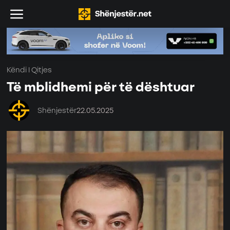
Këndi I Qitjes
Të mblidhemi për të dështuar
Shënjestër
22.05.2025