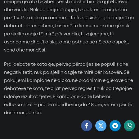
mënyrë që ato të vihen sërish në shërbim të qytetarëve
dhe vendit. Nuk po arrijmë asgjë, të paktën në aspektin
pozitiv. Por diçka po arrijmë – fatkeqësisht – po arrijmë që
debatet e brendshme, tashmë të konsumuar dhe që nuk
po sjellin asgjë të mirë për vendin, t’i zgjerojmë, t’i
avancojmë dhe t’i diskutojmë pothuajse në çdo aspekt,
vend dhe mundësi.
Pra, debate të kota që, përveç përçarjes së popullit dhe
negativitetit, nuk po sjellin asgjë të mirë për Kosovën. Së
paku jemi kampionë në diçka: në prodhimin e gjërave dhe
debateve të kota, të cilat përveç regresit nuk po tregojnë
ndonjë rezultat tjetër. E kampionë do të bëhemi
edhe si shtet – pra, të mblidhemi çdo 48 orë, vetëm për të
dështuar përsëri.