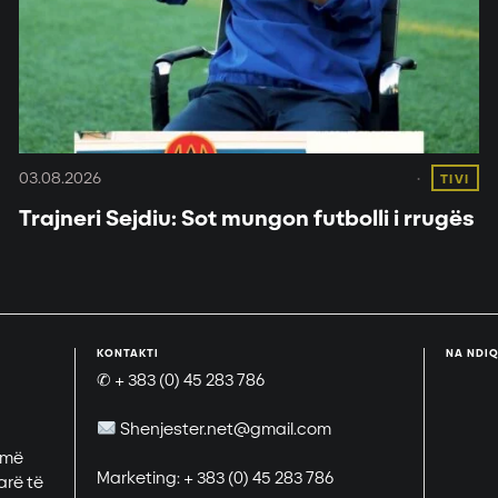
03.08.2026
TIVI
Trajneri Sejdiu: Sot mungon futbolli i rrugës
KONTAKTI
NA NDIQ
✆ + 383 (0) 45 283 786
Shenjester.net@gmail.com
 më
Marketing: + 383 (0) 45 283 786
arë të