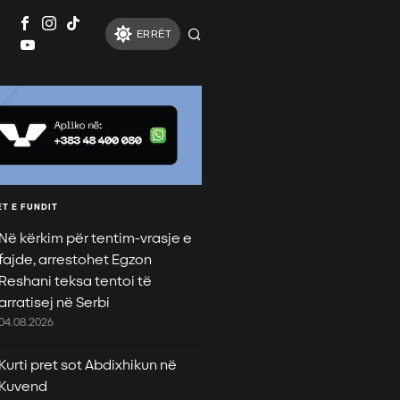
ERRËT
T E FUNDIT
Në kërkim për tentim-vrasje e
fajde, arrestohet Egzon
Reshani teksa tentoi të
arratisej në Serbi
04.08.2026
Kurti pret sot Abdixhikun në
Kuvend