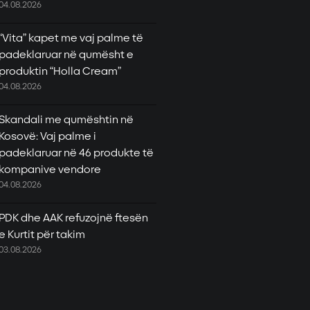
04.08.2026
“Vita” kapet me vaj palme të
padeklaruar në qumësht e
produktin “Holla Cream”
04.08.2026
Skandali me qumështin në
Kosovë: Vaj palme i
padeklaruar në 46 produkte të
kompanive vendore
04.08.2026
PDK dhe AAK refuzojnë ftesën
e Kurtit për takim
03.08.2026