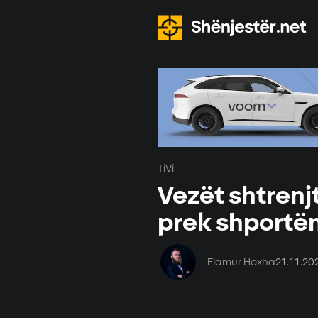
TiVi
Vezët shtrenjt
prek shportën
Flamur Hoxha
21.11.20