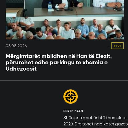
03.08.2026
TIVI
Mërgimtarët mblidhen në Han të Elezit,
përurohet edhe parkingu te xhamia e
Udhëzuesit
RRETH NESH
Shënjestër.net është themeluar
2023. Drejtohet nga katër gazet