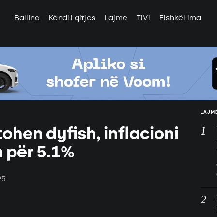
Ballina
Këndi i qitjes
Lajme
TiVi
Fishkëllima
LAJME
ohen dyfish, inflacioni
 për 5.1%
25