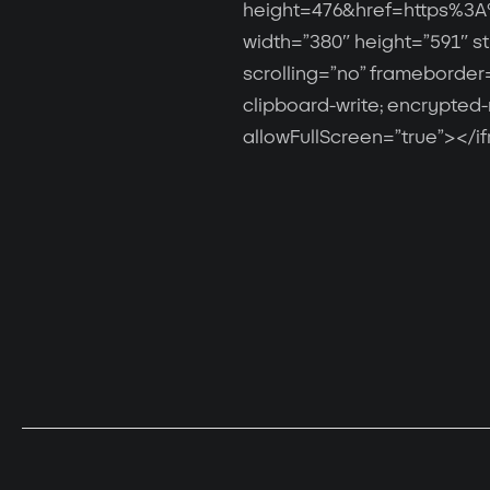
height=476&href=https%3
width=”380″ height=”591″ s
scrolling=”no” frameborder=
clipboard-write; encrypted-
allowFullScreen=”true”></i