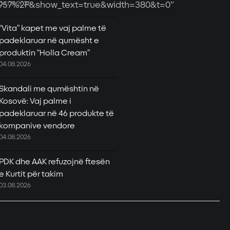
957%2F&show_text=true&width=380&t=0″
04.08.2026
“Vita” kapet me vaj palme të
padeklaruar në qumësht e
produktin “Holla Cream”
04.08.2026
Skandali me qumështin në
Kosovë: Vaj palme i
padeklaruar në 46 produkte të
kompanive vendore
04.08.2026
PDK dhe AAK refuzojnë ftesën
e Kurtit për takim
03.08.2026