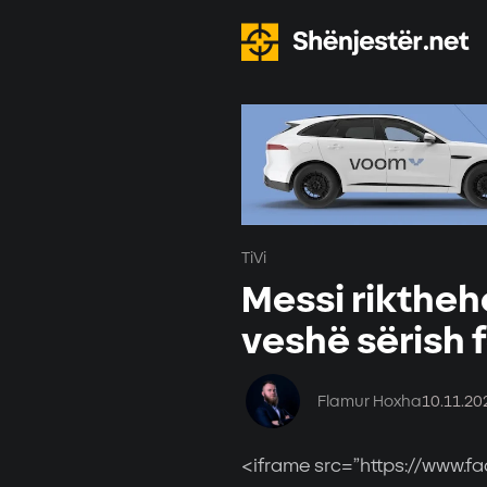
TiVi
Messi riktheh
veshë sërish 
Flamur Hoxha
10.11.20
<iframe src=”https://www.f