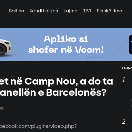
Ballina
Këndi i qitjes
Lajme
TiVi
Fishkëllima
LAJME
et në Camp Nou, a do ta
fanellën e Barcelonës?
25
acebook.com/plugins/video.php?