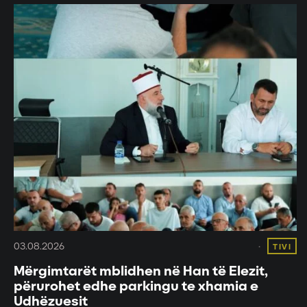
03.08.2026
TIVI
Mërgimtarët mblidhen në Han të Elezit,
përurohet edhe parkingu te xhamia e
Udhëzuesit