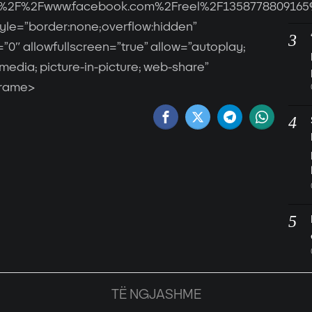
A%2F%2Fwww.facebook.com%2Freel%2F1358778809165
tyle=”border:none;overflow:hidden”
”0″ allowfullscreen=”true” allow=”autoplay;
media; picture-in-picture; web-share”
frame>
TË NGJASHME