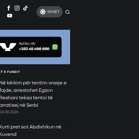
ERRËT
T E FUNDIT
Në kërkim për tentim-vrasje e
fajde, arrestohet Egzon
Reshani teksa tentoi të
arratisej në Serbi
04.08.2026
Kurti pret sot Abdixhikun në
Kuvend